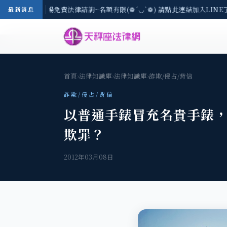
區-8/3(一) 現場免費法律諮詢~名額有限(❁´◡`❁) 請點此連結加入LINE
最新消息
首頁
›
法律知識庫
›
法律知識庫
›
詐欺/侵占/背信
詐欺/侵占/背信
以普通手錶冒充名貴手錶
欺罪？
2012年03月08日