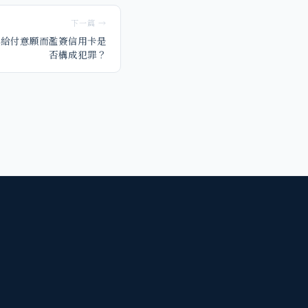
下一篇 →
無給付意願而濫簽信用卡是
否構成犯罪？