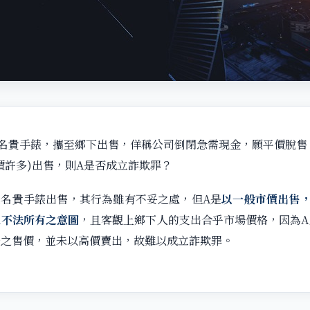
充名貴手錶，攜至鄉下出售，佯稱公司倒閉急需現金，願平價脫售
價許多)出售，則A是否成立詐欺罪？
充名貴手錶出售，其行為雖有不妥之處，但A是
以一般市價出售，
人不法所有之意圖
，且客觀上鄉下人的支出合乎市場價格，因為A
錶之售價，並未以高價賣出，故難以成立詐欺罪。