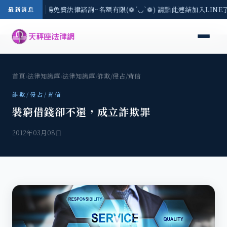
區-8/3(一) 現場免費法律諮詢~名額有限(❁´◡`❁) 請點此連結加入LIN
最新消息
首頁
›
法律知識庫
›
法律知識庫
›
詐欺/侵占/背信
詐欺/侵占/背信
裝窮借錢卻不還，成立詐欺罪
2012年03月08日