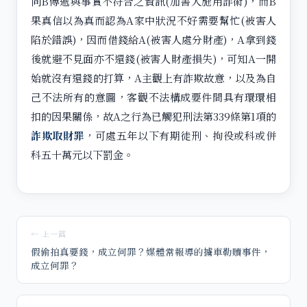
向B傳遞與事實不符合之資訊(加害人施用詐術)，而B
果真信以為真而認為A家中狀況不好需要幫忙(被害人
陷於錯誤)，因而借錢給A(被害人處分財產)，A拿到錢
後就避不見面亦不還錢(被害人財產損失)，可知A一開
始就沒有還錢的打算，A主觀上有詐欺故意，以及為自
己不法所有的意圖，客觀不法構成要件間具有環環相
扣的因果關係，故A之行為已觸犯刑法第339條第1項的
詐欺取財罪
，可處五年以下有期徒刑、拘役或科或併
科五十萬元以下罰金。
← 上一篇
假偷拍真要錢，成立何罪？媒體常報導的擄車勒贖事件，
成立何罪？