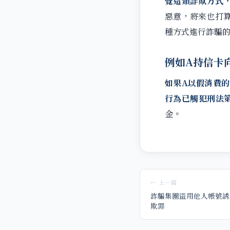
覺這類詐欺方式
惡意，將來也打
種方式進行詐騙
例如A持信卡
如果A以假消費
行為已觸犯刑法第
金。
← 上一篇
詐騙集團盜用他人帳號誘
欺罪