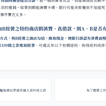
，因而向檢警提出告訴。
就一般消費者而言，到這類商店去刷卡
算依約還錢。如果到期能清償卡債，銀行可能未察覺而不加追究
的事件實在太多。
向B經營之特約商店假消費、真借款，則A、B是否
的方式，與B經營之商店勾結，換取現金，使銀行誤認有消費而墊
339條之詐欺取財罪
，可處五年以下有期徒刑、拘役或科或併
騙無辜民眾提供個人資料成立詐
為了應徵工