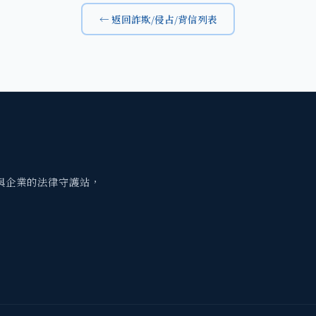
← 返回詐欺/侵占/背信列表
與企業的法律守護站，