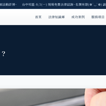
解活動詳情~ 台中地區-8/3(一) 現場免費法律諮詢~名額有限(❁´◡`❁) 請
首頁
法律知識庫
成功案例
服務項目
嗎？