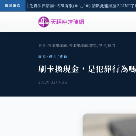
8/3(一) 現場免費法律諮詢~名額有限(❁´◡`❁) 請點此連結加入LINE了
最新消息
首頁
›
法律知識庫
›
法律知識庫
›
詐欺/侵占/背信
詐欺/侵占/背信
刷卡換現金，是犯罪行為
2012年03月08日