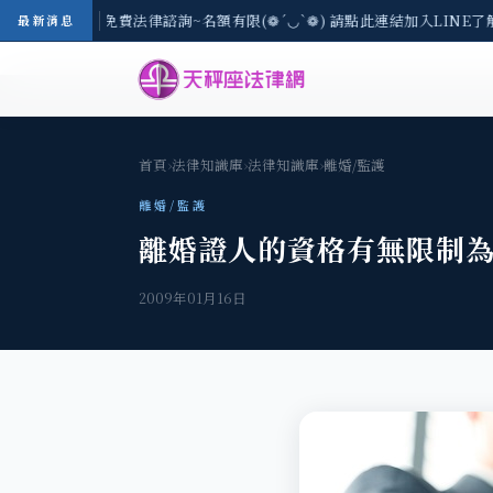
8/3(一) 現場免費法律諮詢~名額有限(❁´◡`❁) 請點此連結加入LINE了
最新消息
首頁
›
法律知識庫
›
法律知識庫
›
離婚/監護
離婚/監護
離婚證人的資格有無限制
2009年01月16日