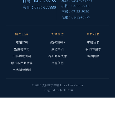
北部：02-29043998
日間：04-23756755
桃竹：03-6586032
夜間：0936-177880
南部：07-2819120
花蓮：03-8246979
熱門服務
法律資源
關於我們
離婚官司
法律知識庫
聯絡我們
監護權官司
成功案例
我們的團隊
刑事訴訟官司
看新聞學法律
客戶回饋
銀行或民間債務
存證信函
車禍糾紛訴訟
© 2026 天秤座法律網 Libra Law Center
Designed by
Jack Chiu