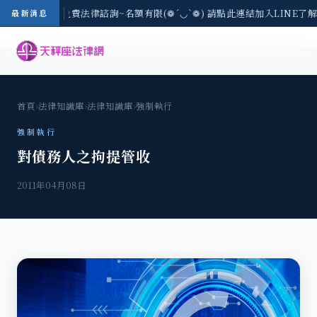
8/3(一) 現場免費法律諮詢~名額有限(❁´◡`❁) 請點此連結加入LINE了
最新消息
首頁
›
法律知識庫
›
法律知識庫
›
強制執行
強制執行
對債務人之拘提管收
2011年04月08日