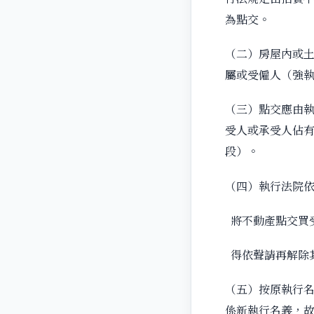
為點交。
（二）房屋內或
屬或受僱人（強執
（三）點交應由
受人或承受人佔有
段）。
（四）執行法院依
將不動產點交買
得依聲請再解除其
（五）按原執行
係新執行名義，故