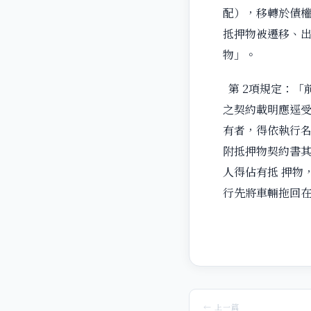
配），移轉於債權
抵押物被遷移、
物」。
第 2項規定：「
之契約載明應逕受
有者，得依執行名
附抵押物契約書其
人得佔有抵 押物
行先將車輛拖回
← 上一篇