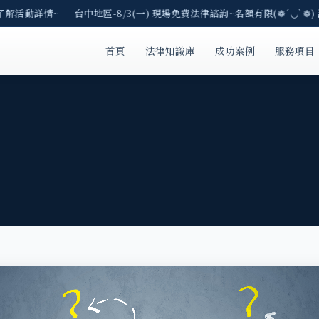
了解活動詳情~ 台中地區-8/3(一) 現場免費法律諮詢~名額有限(❁´◡`❁)
首頁
法律知識庫
成功案例
服務項目
回