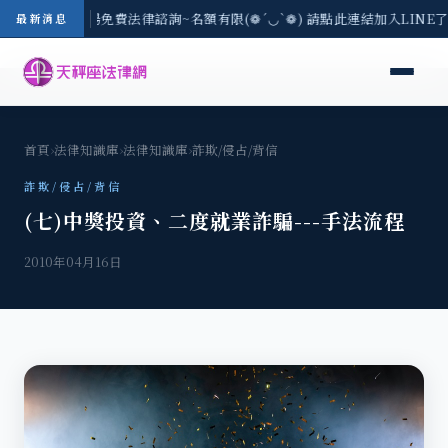
區-8/3(一) 現場免費法律諮詢~名額有限(❁´◡`❁) 請點此連結加入LINE
最新消息
首頁
›
法律知識庫
›
法律知識庫
›
詐欺/侵占/背信
詐欺/侵占/背信
(七)中獎投資、二度就業詐騙---手法流程
2010年04月16日