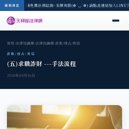
區-8/3(一) 現場免費法律諮詢~名額有限(❁´◡`❁) 請點此連結加入LIN
最新消息
首頁
›
法律知識庫
›
法律知識庫
›
詐欺/侵占/背信
詐欺/侵占/背信
(五)求職詐財 ---手法流程
2010年04月16日