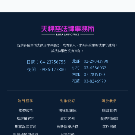
提供各種生活法律及律師服務，成為個人、家庭與企業的法律守護站，
讓法律服務沒有死角。
北部：02-29043998
日間：04-23756755
桃竹：03-6586032
夜間：0936-177880
南部：07-2819120
花蓮：03-8246979
熱門服務
法律資源
關於我們
離婚官司
法律知識庫
聯絡我們
監護權官司
成功案例
我們的團隊
刑事訴訟官司
看新聞學法律
客戶回饋
銀行或民間債務
存證信函