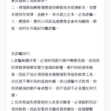
會負擔員工培訓費用。
二、辦理薪資轉帳僅需提供帳號或存款簿影本，如要
求提供存款簿、金融卡、身分證之正本，必為詐騙。
三、應徵時，應於公司設址處應徵並會告知職務、薪
資，如約在外面試均屬詐騙。
反詐騙技巧:
1.詐騙集團作案，必須利用銀行帳戶轉帳洗錢，但受到
民眾報案檢舉及警方查緝的影響，帳戶的耗損率極
高，因此歹徒必須透過各種管道取得這些做案工具，
往往是不擇手段的直接收購，或以誘騙方式取得，而
利用過後的帳戶會被警示，但歹徒卻不必承擔任何代
價。
2.反而是這些想貸款的人或是求職者，必須面對司法ˋ
受到制裁。因此若看到求職或貸款廣告，經過聯繫