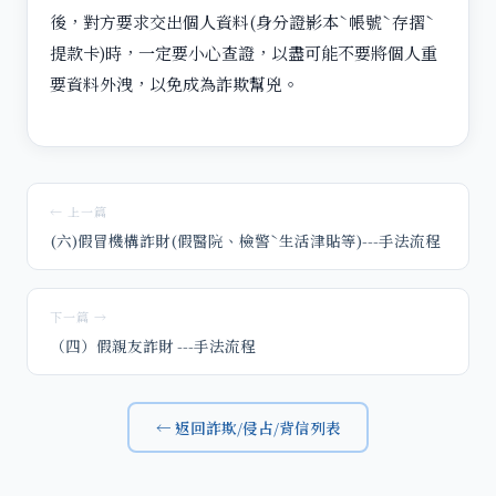
後，對方要求交出個人資料(身分證影本ˋ帳號ˋ存摺ˋ
提款卡)時，一定要小心查證，以盡可能不要將個人重
要資料外洩，以免成為詐欺幫兇。
← 上一篇
(六)假冒機構詐財(假醫院、檢警ˋ生活津貼等)---手法流程
下一篇 →
（四）假親友詐財 ---手法流程
← 返回詐欺/侵占/背信列表