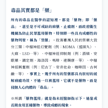
毒品其實都是「藥」
所有的毒品在醫學的認知裡，都是「藥物」即「藥
品」，甚至是不可或缺的麻藥、止痛劑，而政府衛生
機關為防止民眾濫用藥物，特別將一些具有成癮性的
藥物列管，稱為「禁藥」
。戕害臺灣人民的禁藥大致
分三類：中樞神經幻覺劑（例：MDMA（搖頭丸）、
大麻、LSD…等）、中樞神經抑制劑（例：酒精、安
眠藥、鎮定劑、海洛因、嗎啡、速賜康…等）、中樞
神經興奮劑（例：尼古丁、安非他命、咖啡因、古柯
鹼…等），
事實上，幾乎所有的禁藥都具有很好的緩
解病痛功效，不過一旦被濫用，它就不是藥物，而是
侵蝕人心肉體的「毒品」。
※所謂
「藥物濫用」就是指未經醫師指示下，過量或
長期食用某種藥物，導致成癮的現象。