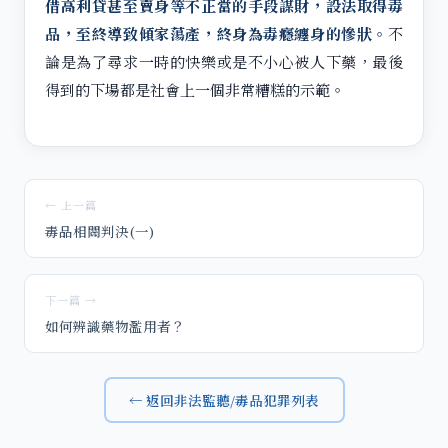
借高利貸甚至賣身等不正當的手段謀財，設法取得毒
品，至終導致傾家蕩產，終身為毒癮纏身的慘狀。
不
論是為了尋求一時的快樂或是不小心被人下藥，最後
得到的下場都是社會上一個非常糟糕的示範。
← 上一篇
毒品相關判決(一)
下一篇 →
如何辨識藥物濫用者？
← 返回非法監聽/毒品犯罪列表