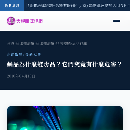
區-8/3(一) 現場免費法律諮詢~名額有限(❁´◡`❁) 請點此連結加入LINE
最新消息
首頁
›
法律知識庫
›
法律知識庫
›
非法監聽/毒品犯罪
非法監聽/毒品犯罪
藥品為什麼變毒品？它們究竟有什麼危害？
2010年04月15日