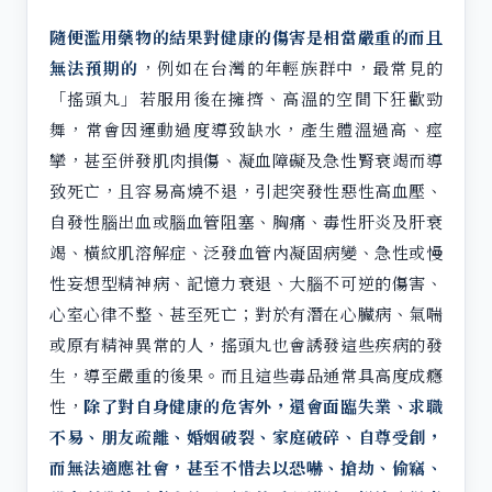
隨便濫用藥物的結果對健康的傷害是相當嚴重的而且
無法預期的
，例如在台灣的年輕族群中，最常見的
「搖頭丸」若服用後在擁擠、高溫的空間下狂歡勁
舞，常會因運動過度導致缺水，產生體溫過高、痙
攣，甚至併發肌肉損傷、凝血障礙及急性腎衰竭而導
致死亡，且容易高燒不退，引起突發性惡性高血壓、
自發性腦出血或腦血管阻塞、胸痛、毒性肝炎及肝衰
竭、橫紋肌溶解症、泛發血管內凝固病變、急性或慢
性妄想型精神病、記憶力衰退、大腦不可逆的傷害、
心室心律不整、甚至死亡；對於有潛在心臟病、氣喘
或原有精神異常的人，搖頭丸也會誘發這些疾病的發
生，導至嚴重的後果。而且這些毒品通常具高度成癮
性，
除了對自身健康的危害外，還會面臨失業、求職
不易、朋友疏離、婚姻破裂、家庭破碎、自尊受創，
而無法適應社會，甚至不惜去以恐嚇、搶劫、偷竊、