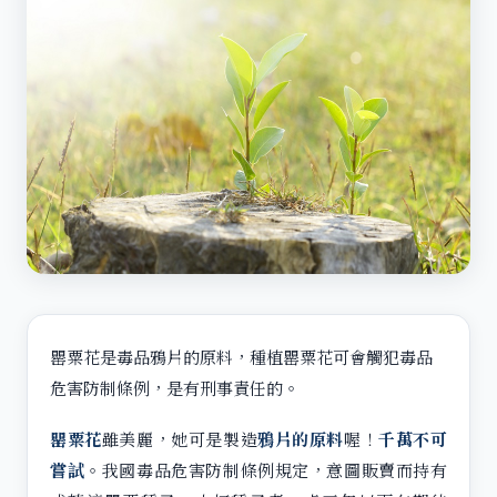
罌粟花是毒品鴉片的原料，種植罌粟花可會觸犯毒品
危害防制條例，是有刑事責任的。
罌粟花
雖美麗，她可是製造
鴉片的原料
喔！
千萬不可
嘗試
。我國毒品危害防制條例規定，意圖販賣而持有