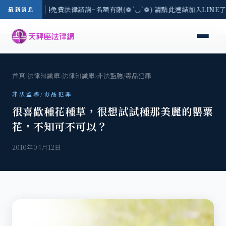
區-8/3(一) 現場免費法律諮詢~名額有限(❁´◡`❁) 請點此連結加入LINE
最新消息
首頁
›
法律知識庫
›
法律知識庫
›
非法監聽/毒品犯罪
非法監聽/毒品犯罪
很喜歡種花種草，很想試試種那美麗的罌粟
花，不知可不可以？
2010年04月12日