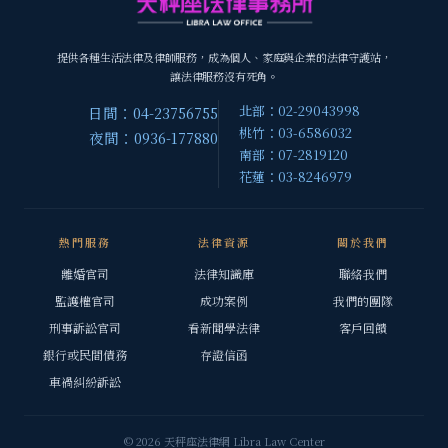
提供各種生活法律及律師服務，成為個人、家庭與企業的法律守護站，
讓法律服務沒有死角。
北部：02-29043998
日間：04-23756755
桃竹：03-6586032
夜間：0936-177880
南部：07-2819120
花蓮：03-8246979
熱門服務
法律資源
關於我們
離婚官司
法律知識庫
聯絡我們
監護權官司
成功案例
我們的團隊
刑事訴訟官司
看新聞學法律
客戶回饋
銀行或民間債務
存證信函
車禍糾紛訴訟
© 2026 天秤座法律網 Libra Law Center