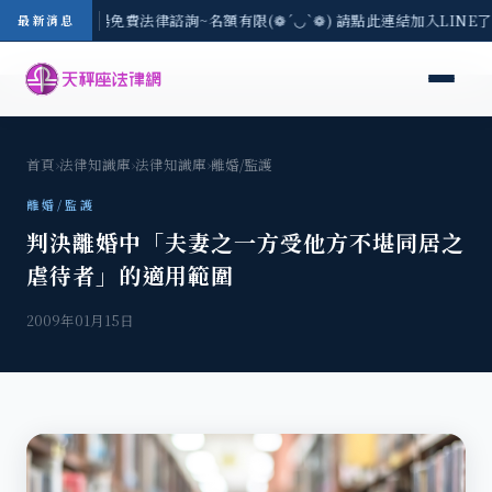
區-8/3(一) 現場免費法律諮詢~名額有限(❁´◡`❁) 請點此連結加入LINE
最新消息
首頁
›
法律知識庫
›
法律知識庫
›
離婚/監護
離婚/監護
判決離婚中「夫妻之一方受他方不堪同居之
虐待者」的適用範圍
2009年01月15日