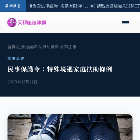
區-8/3(一) 現場免費法律諮詢~名額有限(❁´◡`❁) 請點此連結加入LIN
最新消息
首頁
›
法律知識庫
›
法律知識庫
›
家事法律
家事法律
民事保護令：特殊境遇家庭扶助條例
2009年12月21日