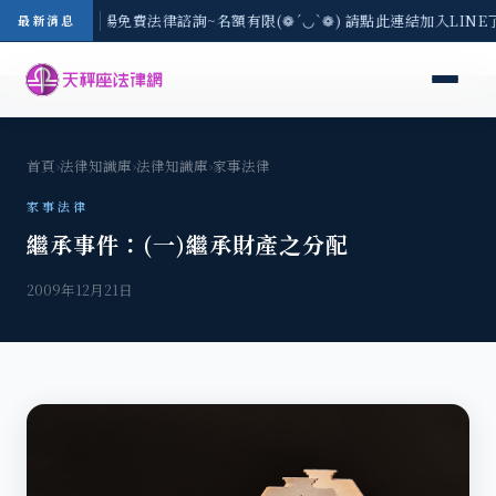
區-8/3(一) 現場免費法律諮詢~名額有限(❁´◡`❁) 請點此連結加入LIN
最新消息
首頁
›
法律知識庫
›
法律知識庫
›
家事法律
家事法律
繼承事件：(一)繼承財產之分配
2009年12月21日