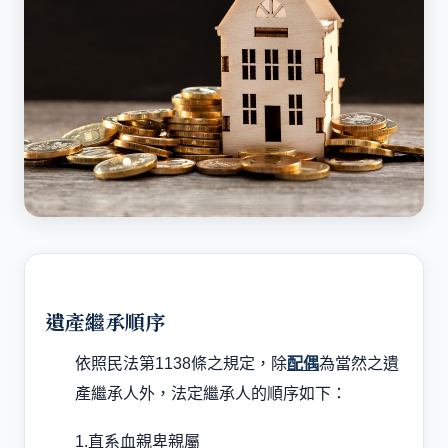
遺產繼承順序
依照民法第
1138
條之規定，除
配偶
為當然之遺
產繼承人外，法定繼承人的順序如下：
1.直系血親卑親屬