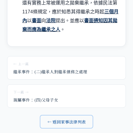
還有實務上常被運用之拋棄繼承，依據民法第
1174
條規定，應於知悉其得繼承之時起
三個月
內
以
書面
向
法院
提出。並應以
書面通知因其拋
棄而應為繼承之人
。
← 上一篇
繼承事件：(二)繼承人對繼承債務之處理
下一篇 →
親屬事件：(四)父母子女
← 返回家事法律列表