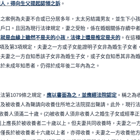
理人，得向生父提起認領之訴
。
有之案例為夫妻不合或已分居多年，太太另結識男友，並生下小
報戶口。且因為現行法律規定，妻之受貽，係在婚姻關係存續中
也就是血緣上雖然不是夫的小孩，法律上還是推定是夫的
。在這
項及第
3
項規定，夫妻之一方或子女能證明子女非為婚生子女者
，夫妻之一方自知悉該子女非為婚生子女，或子女自知悉其非為
女於未成年知悉者，仍得於成年後二年內為之。
民法第
1079
條之規定，
應以書面為之，並應經法院認定
。稱之為
人及被收養人為聲請向收養住所地之法院提出聲請。此外，現行
收養人須滿二十歲。
(2)
被收養人須非收養人之婚生子女或經準正
則上應長於被收養者二十歲以上。但夫妻共同收養時，夫妻之一
方僅長於被收養者十六歲以上者，亦得收養。夫妻之一方收養他