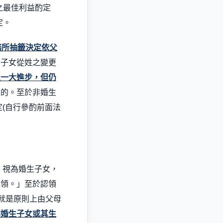
之最佳利益酌定
定。
務所抽籤決定依父
於子女從姓之變更
之一大進步，但仍
目的。至於非婚生
定
(
自行參酌前面法
，視為婚生子女，
認領。」至於認領
就是原則上由父母
非婚生子女或其生