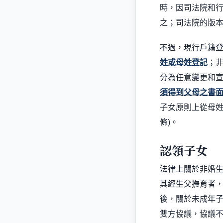
時，因司法院和
之；司法院的版
不過，現行戶籍
姓或母姓登記
；
分為任意變更和
須得到父母之書
子女原則上從母
條
)
。
認領子女
法律上關於非婚
其經生父撫育者
後，關於未成年
雙方協議，協議