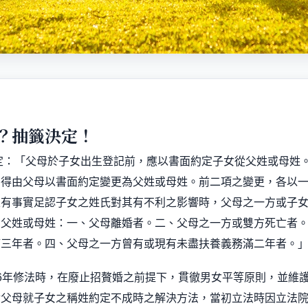
？抽籤決定！
定：「父母於子女出生登記前，應以書面約定子女從父姓或母姓
，得由父母以書面約定變更為父姓或母姓。前二項之變更，各以
且有事實足認子女之姓氏對其有不利之影響時，父母之一方或子
為父姓或母姓：一、父母離婚者。二、父母之一方或雙方死亡者
滿三年者。四、父母之一方曾有或現有未盡扶養義務滿二年者。
6
年修法時，在廢止招贅婚之前提下，貫徹男女平等原則，並維
對父母就子女之稱姓約定不成時之解決方法，當初立法時因立法