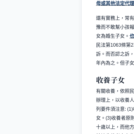
母或其他法定代
還有實務上，常
豫而不敢幫小孩
女為婚生子女。
民法第
1063
條第
2
訴。而否認之訴
年內為之。但子
收養子女
有關收養，依照
辦理上，以收養
列要件須注意:
(1)
女。
(3)
收養者原
十歲以上，而他