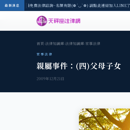
-8/3(一) 現場免費法律諮詢~名額有限(❁´◡`❁) 請點此連結加入LINE了
最新消息
首頁
›
法律知識庫
›
法律知識庫
›
家事法律
家事法律
親屬事件：(四)父母子女
2009年12月21日