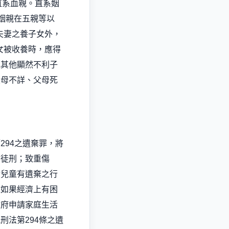
直系血親。直系姻
姻親在五親等以
夫妻之養子女外，
女被收養時，應得
或其他顯然不利子
父母不詳、父母死
第
294
之遺棄罪，將
期徒刑；致重傷
對兒童有遺棄之行
以如果經濟上有困
政府申請家庭生活
犯刑法第
294
條之遺