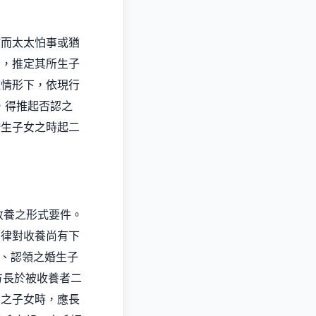
孩而太太怕事或猶
者，推定其所生子
種情形下，依現行
，得推起否認之
婚生子女之時起二
收養之形式要件。
法律對收養尚有下
、認領之婚生子
方長於被收養者二
方之子女時，應長