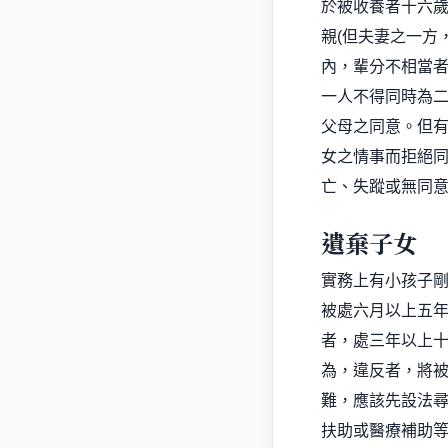
於被收養者十六
親
(
但夫妻之一方
內，輩分不相當
一人不得同時為
父母之同意。但
女之情事而拒絕
亡、失蹤或無同
遺棄子女
實務上有小孩子
被處六月以上五
者，處三年以上
為，違反者，將
難，應該先設法
扶助或醫療補助