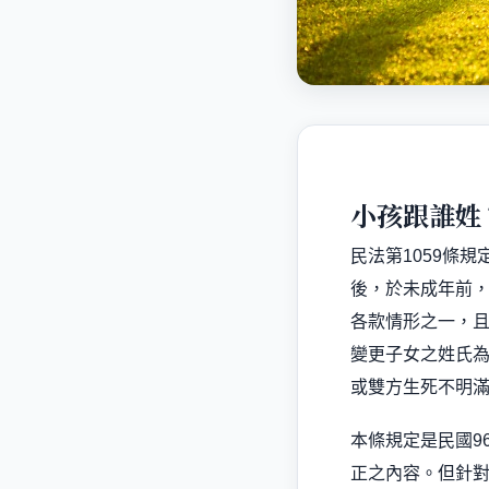
小孩跟誰姓
民法第
1059
條規
後，於未成年前
各款情形之一，
變更子女之姓氏
或雙方生死不明
本條規定是民國
9
正之內容。但針