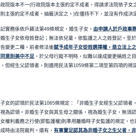
行政院版本不一
(
行政院版本主張約定不成者，得請求法院依子女
本則主張約定不成者，抽籤決定之。
)
在僵持不下，並沒有作成決
登記實務係依戶籍法第
49
條規定，婚生子女，
由申請人於戶政事
非婚生子女依母姓登記；無法依兒童，依監護之人之姓登記。至
宣告變更二種。前者修法後
賦予成年子女從姓選擇權，是立法上
面同意則美中不足
，於父母行蹤不明時，似難以達成變更稱姓之
姓，但經生父認領者，則適用民法第
1059
條第二項至第四項的規
生子女的認領於民法第
1065
條規定：「非婚生子女經生父認領者
，視為認領。非婚生子女與其生母之關係，視為婚生子女，無須
子女權利義務之行使
(
即監護權
)
則準用離婚時子女監護的規定，也
不成時由法院裁判。還有，
有事實足認其為非婚子女之生父者，