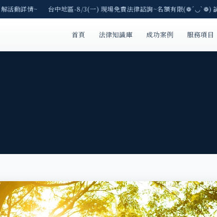
解活動詳情~ 台中地區-8/3(一) 現場免費法律諮詢~名額有限(❁´◡`❁) 
首頁
法律知識庫
成功案例
服務項目