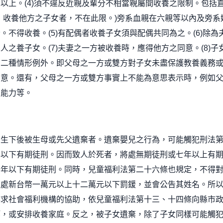
歲以上。
(4)
須不違反近親及輩分不相當親屬間收養之限制。包括
，收養他方之子女者，不在此限。
)
旁系血親在六親等以內及旁系
者。不得收養。
(5)
有配偶者收養子女須與配偶共同為之。
(6)
除為
二人之養子女。
(7)
夫妻之一方被收養時，應得他方之同意。
(8)
子
有二種情形例外。即父母之一方或雙方對子女未盡保護教養義務
同意。還有，父母之一方或雙方事實上不能為意思表示時，例如
意能力等。
剛生下後被生母或先父遺棄者。遺棄嬰兒之行為，可能觸犯刑法
年以下有期徒刑。因而致人於死者，將處無期徒刑或七年以上有
十年以下有期徒刑。同時，兒童福利法第二十六條也規定，不得
被處新台幣一萬元以上十二萬元以下罰鍰，並會公告其姓名。所
尋求社會福利機構的協助，依兒童福利法第十三、十四條向縣市
等，或安排收養家庭。反之，被子女遺棄，除了子女同樣可能觸