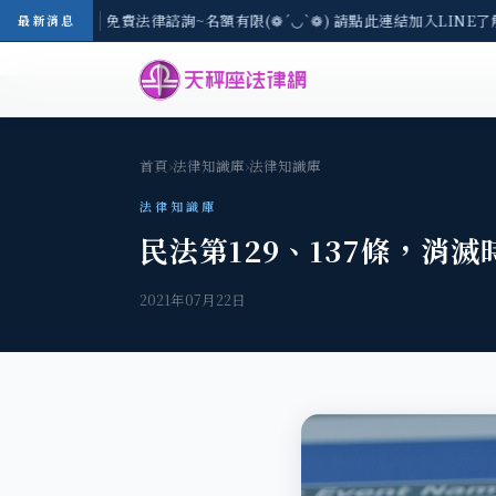
8/3(一) 現場免費法律諮詢~名額有限(❁´◡`❁) 請點此連結加入LINE了
最新消息
首頁
›
法律知識庫
›
法律知識庫
法律知識庫
民法第129、137條，消
2021年07月22日