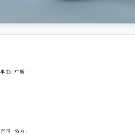
列事由而中斷：
訴有同一效力：