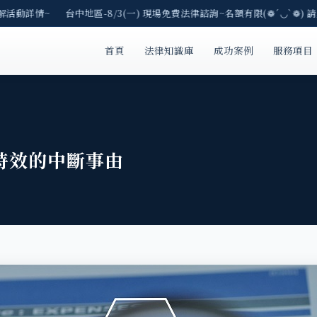
解活動詳情~ 台中地區-8/3(一) 現場免費法律諮詢~名額有限(❁´◡`❁) 請
首頁
法律知識庫
成功案例
服務項目
滅時效的中斷事由