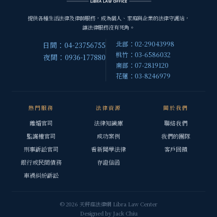
提供各種生活法律及律師服務，成為個人、家庭與企業的法律守護站，
讓法律服務沒有死角。
北部：02-29043998
日間：04-23756755
桃竹：03-6586032
夜間：0936-177880
南部：07-2819120
花蓮：03-8246979
熱門服務
法律資源
關於我們
離婚官司
法律知識庫
聯絡我們
監護權官司
成功案例
我們的團隊
刑事訴訟官司
看新聞學法律
客戶回饋
銀行或民間債務
存證信函
車禍糾紛訴訟
© 2026 天秤座法律網 Libra Law Center
Designed by
Jack Chiu