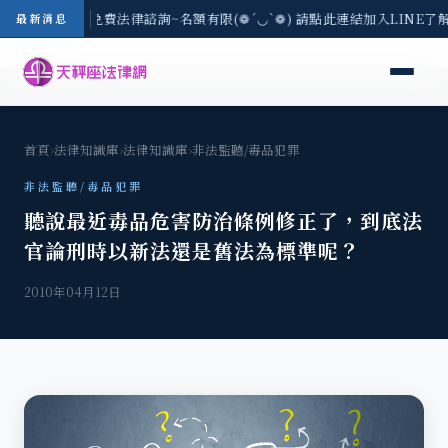
-8/3(一) 現場免費法律諮詢~名額有限(❁´◡`❁) 請點此連結加入LINE了
最新消息
首頁
›
法律知識庫
›
法律知識庫
›
非法監聽/毒品犯罪
非法監聽/毒品犯罪
聽說最近毒品危害防治條例修正了，到底法
官論刑時以新法還是舊法為標準呢？
2010年04月12日