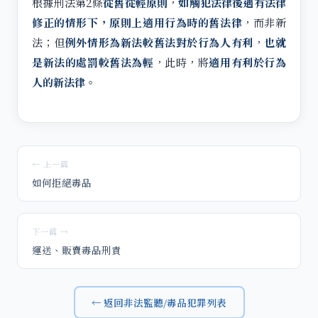
根據刑法第2條
從舊從輕原則
，
如觸犯法律後遇有法律
修正的情形下，原則上適用行為時的舊法律
，而非新
法；但
例外情形為新法較舊法對於行為人有利
，
也就
是新法的處罰較舊法為輕
，此時，將
適用有利於行為
人的新法律
。
← 上一篇
如何拒絕毒品
下一篇 →
運送、販賣毒品刑責
← 返回非法監聽/毒品犯罪列表