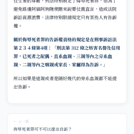
往生者的尊嚴，刑法特別制定了侮辱死者罪，但為了
避免路邊阿貓阿狗隨便跑來說要仗義直言，造成法院
訴訟資源浪費，法律特別限縮規定只有某些人有告訴
權。
關於侮辱死者罪的告訴權資格的規定是在刑事訴訟法
第２３４條第4項：「刑法第 312 條之妨害名譽及信用
罪，已死者之配偶、直系血親、三親等內之旁系血
親、二親等內之姻親或家長、家屬得為告訴。」
所以如果是遠親或者是隔好幾代的旁系血親都不能提
出告訴。
← 上一篇
侮辱死者罪可不可以提出自訴？