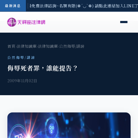
區-8/3(一) 現場免費法律諮詢~名額有限(❁´◡`❁) 請點此連結加入LIN
最新消息
首頁
›
法律知識庫
›
法律知識庫
›
公然侮辱/誹謗
公然侮辱/誹謗
侮辱死者罪，誰能提告？
2009年11月02日