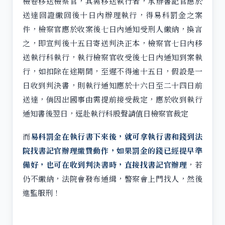
檢卷移送檢察官，其需移送執行者，承辦書記官應於
送達回證繳回後十日內辦理執行，得易科罰金之案
件，檢察官應於收案後七日內通知受刑人繳納，換言
之，即宣判後十五日寄送判決正本，檢察官七日內移
送執行科執行，執行檢察官收受後七日內通知到案執
行，如扣除在途期間，至遲不得逾十五日，假設是一
日收到判決書，則執行通知應於十六日至二十四日前
送達，倘因出國事由需提前接受裁定，應於收到執行
通知書後翌日，逕赴執行科股聲請值日檢察官裁定
而
易科罰金在執行書下來後，就可拿執行書和錢到法
院找書記官辦理繳費動作，如果罰金的錢已經提早準
備好，也可在收到判決書時，直接找書記官辦理
，若
仍不繳納，法院會發布通緝，警察會上門找人，然後
進監服刑！