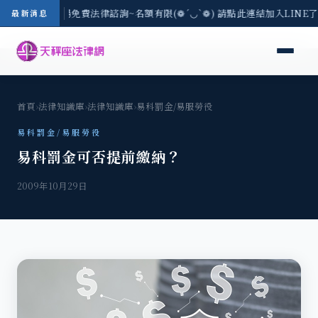
區-8/3(一) 現場免費法律諮詢~名額有限(❁´◡`❁) 請點此連結加入LINE
最新消息
首頁
›
法律知識庫
›
法律知識庫
›
易科罰金/易服勞役
易科罰金/易服勞役
易科罰金可否提前繳納？
2009年10月29日