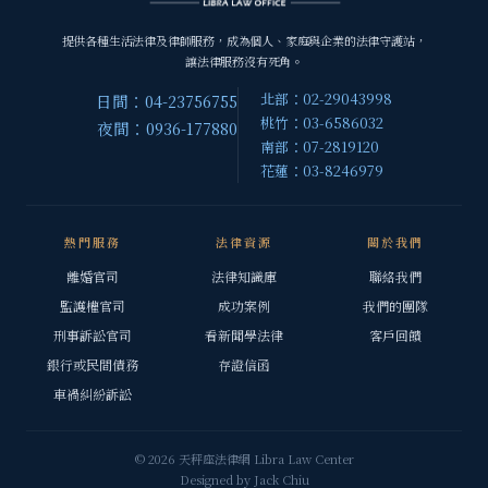
提供各種生活法律及律師服務，成為個人、家庭與企業的法律守護站，
讓法律服務沒有死角。
北部：02-29043998
日間：04-23756755
桃竹：03-6586032
夜間：0936-177880
南部：07-2819120
花蓮：03-8246979
熱門服務
法律資源
關於我們
離婚官司
法律知識庫
聯絡我們
監護權官司
成功案例
我們的團隊
刑事訴訟官司
看新聞學法律
客戶回饋
銀行或民間債務
存證信函
車禍糾紛訴訟
© 2026 天秤座法律網 Libra Law Center
Designed by
Jack Chiu