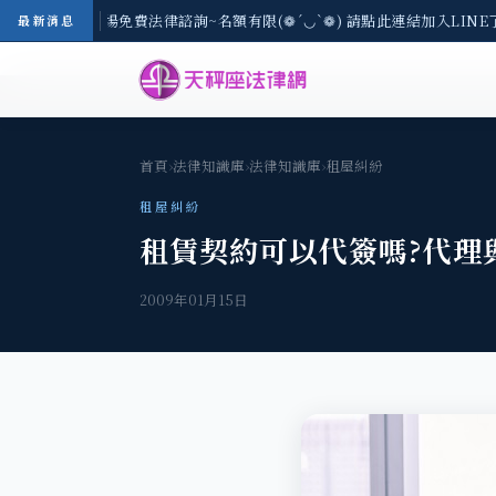
區-8/3(一) 現場免費法律諮詢~名額有限(❁´◡`❁) 請點此連結加入LINE
最新消息
首頁
›
法律知識庫
›
法律知識庫
›
租屋糾紛
租屋糾紛
租賃契約可以代簽嗎?代理
2009年01月15日