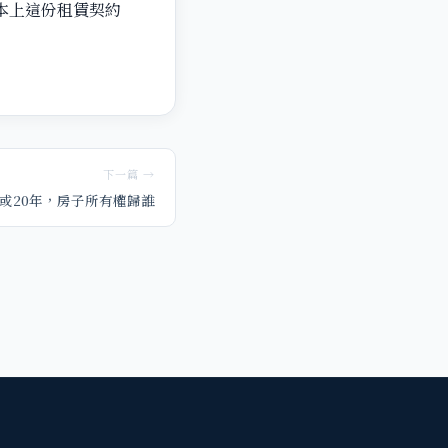
本上這份租賃契約
下一篇 →
年或20年，房子所有權歸誰