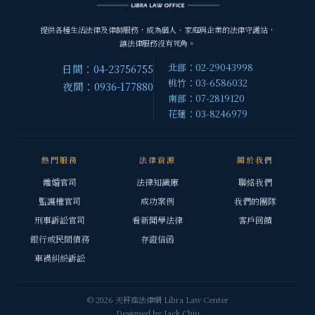
提供各種生活法律及律師服務，成為個人、家庭與企業的法律守護站，
讓法律服務沒有死角。
北部：02-29043998
日間：04-23756755
桃竹：03-6586032
夜間：0936-177880
南部：07-2819120
花蓮：03-8246979
熱門服務
法律資源
關於我們
離婚官司
法律知識庫
聯絡我們
監護權官司
成功案例
我們的團隊
刑事訴訟官司
看新聞學法律
客戶回饋
銀行或民間債務
存證信函
車禍糾紛訴訟
© 2026 天秤座法律網 Libra Law Center
Designed by
Jack Chiu