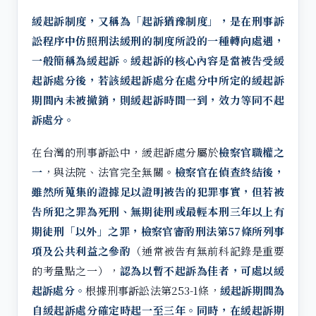
緩起訴制度，又稱為「起訴猶豫制度」，是在刑事訴
訟程序中仿照刑法緩刑的制度所設的一種轉向處遇，
一般簡稱為緩起訴。緩起訴的核心內容是當被告受緩
起訴處分後，若該緩起訴處分在處分中所定的緩起訴
期間內未被撤銷，則緩起訴時間一到，效力等同不起
訴處分。
在台灣的刑事訴訟中，緩起訴處分屬於
檢察官職權之
一
，與法院、法官完全無關。
檢察官在偵查終結後，
雖然所蒐集的證據足以證明被告的犯罪事實，但若被
告所犯之罪為死刑、無期徒刑或最輕本刑三年以上有
期徒刑「以外」之罪，檢察官審酌刑法第57條所列事
項及公共利益之參酌
（通常被告有無前科記錄是重要
的考量點之一），
認為以暫不起訴為佳者，可處以緩
起訴處分。
根據刑事訴訟法第253-1條，
緩起訴期間為
自緩起訴處分確定時起一至三年。同時，在緩起訴期