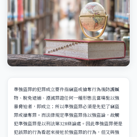
準強盜罪的犯罪成立要件指竊盜或搶奪行為後防護贓
物、脫免逮捕、湮滅罪證任何一種形態且當場施以強
暴脅迫者，即成立；所以準強盜罪必須是先犯了竊盜
罪或搶奪罪。而法律規定準強盜罪係以強盜論，故觸
犯準強盜罪是以刑法第328條論處。因此準強盜罪便是
犯該罪的行為看起來接近於強盜罪的行為，但又與強