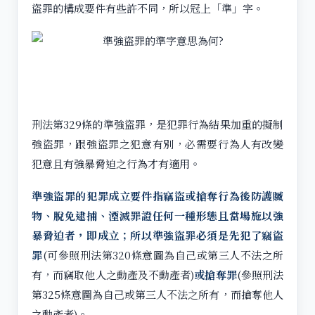
盜罪的構成要件有些許不同，所以冠上「準」字。
刑法第329條的準強盜罪，是犯罪行為結果加重的擬制
強盜罪，跟強盜罪之犯意有別，必需要行為人有改變
犯意且有強暴脅迫之行為才有適用。
準強盜罪的犯罪成立要件指竊盜或搶奪行為後防護贓
物、脫免逮捕、湮滅罪證任何一種形態且當場施以強
暴脅迫者，即成立；所以準強盜罪必須是先犯了竊盜
罪
(可參照刑法第320條意圖為自己或第三人不法之所
有，而竊取他人之動產及不動產者)
或搶奪罪
(參照刑法
第325條意圖為自己或第三人不法之所有，而搶奪他人
之動產者)。