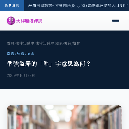
區-8/3(一) 現場免費法律諮詢~名額有限(❁´◡`❁) 請點此連結加入LINE
最新消息
首頁
›
法律知識庫
›
法律知識庫
›
竊盜/強盜/搶奪
竊盜/強盜/搶奪
準強盜罪的「準」字意思為何？
2009年10月27日