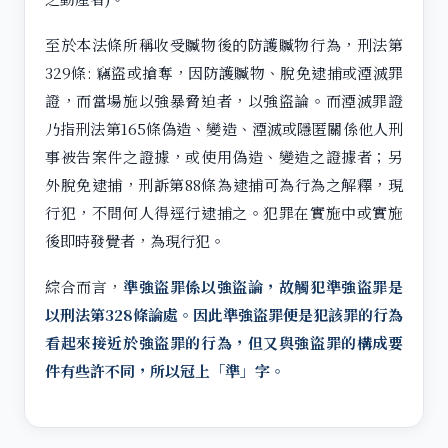
至於本法條所稱收受贓物後的防護贓物行為，刑法第
329條: 竊盜或搶奪，因防護贓物、脫免逮捕或湮滅罪
證，而當場施以強暴脅迫者，以強盜論。而湮滅罪證
乃指刑法第165條偽造、變造、湮滅或隱匿關係他人刑
事被告案件之證據，或使用偽造、變造之證據者；另
外脫免逮捕，刑訴第88條為逮捕可為行為之解釋，現
行犯，不問何人得逕行逮捕之。犯罪在實施中或實施
後即時發覺者，為現行犯。
綜合而言，
準強盜罪係以強盜論，故觸犯準強盜罪是
以刑法第328條論處。因此準強盜罪便是犯該罪的行為
看起來接近於強盜罪的行為，但又與強盜罪的構成要
件有些許不同，所以冠上「準」字。