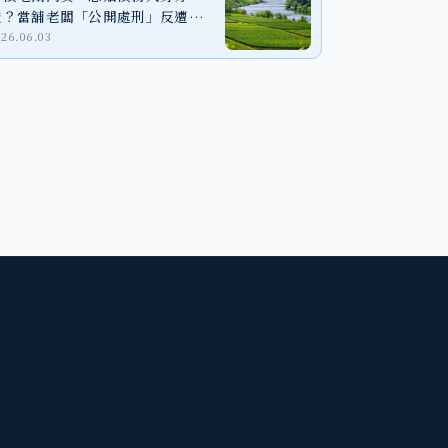
證？當舖老闆「公開處刑」反遭判
刑！
026.06.03