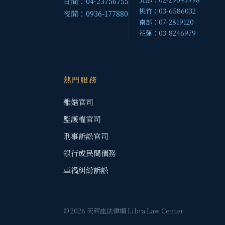
日間：04-23756755
桃竹：03-6586032
夜間：0936-177880
南部：07-2819120
花蓮：03-8246979
熱門服務
離婚官司
監護權官司
刑事訴訟官司
銀行或民間債務
車禍糾紛訴訟
© 2026 天秤座法律網 Libra Law Center