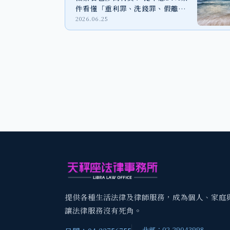
件看懂「重利罪、洗錢罪、假離
婚」法律風險
2026.06.25
提供各種生活法律及律師服務，成為個人、家庭
讓法律服務沒有死角。
北部：02-29043998