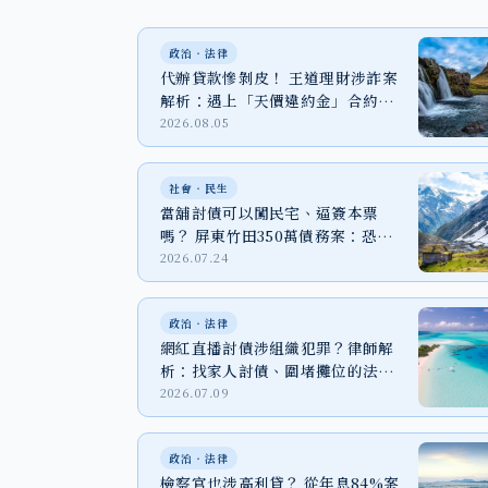
政治‧法律
代辦貸款慘剝皮！ 王道理財涉詐案
解析：遇上「天價違約金」合約該
怎麼辦？
2026.08.05
社會‧民生
當舖討債可以闖民宅、逼簽本票
嗎？ 屏東竹田350萬債務案：恐嚇
取財、強制罪與家屬自保
2026.07.24
政治‧法律
網紅直播討債涉組織犯罪？律師解
析：找家人討債、圍堵攤位的法律
代價
2026.07.09
政治‧法律
檢察官也涉高利貸？ 從年息84%案