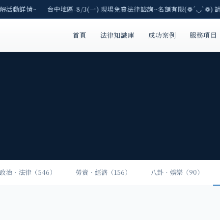
了解活動詳情~ 台中地區-8/3(一) 現場免費法律諮詢~名額有限(❁´◡`❁) 
首頁
法律知識庫
成功案例
服務項目
政治‧法律（546）
勞資‧經濟（156）
八卦‧娛樂（90）