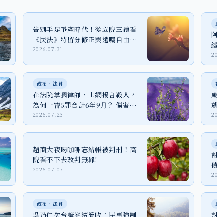
告別手足爭產時代！從立院三讀看
《民法》特留分修正與遺囑自由之
實踐
2026.07.31
2
政治‧法律
在法院掌摑律師、上網揚言殺人，
為何一審5罪合計6年9月？ 傷害、
恐嚇與個資法一次看懂
2026.07.23
2
超商大夜喝咖啡忘結帳被判刑！高
院看不下去改判無罪!
2026.07.07
2
政治‧法律
吳乃仁欠台糖案遭管收：民事強制