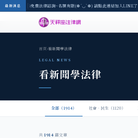
-8/3(一) 現場免費法律諮詢~名額有限(❁´◡`❁) 請點此連結加入LINE
最新消息
首頁
›
看新聞學法律
LEGAL NEWS
看新聞學法律
全部（1914）
社會‧民生（1120）
共
1914
篇文章