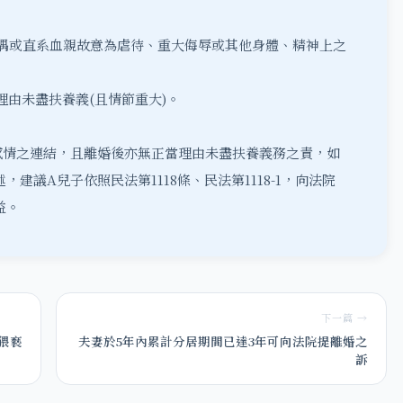
配偶或直系血親故意為虐待、重大侮辱或其他身體、精神上之
理由未盡扶養義(且情節重大)。
感情之連結，且離婚後亦無正當理由未盡扶養義務之責，如
建議A兒子依照民法第1118條、民法第1118-1，向法院
益。
下一篇 →
猥褻
夫妻於5年內累計分居期間已達3年可向法院提離婚之
訴