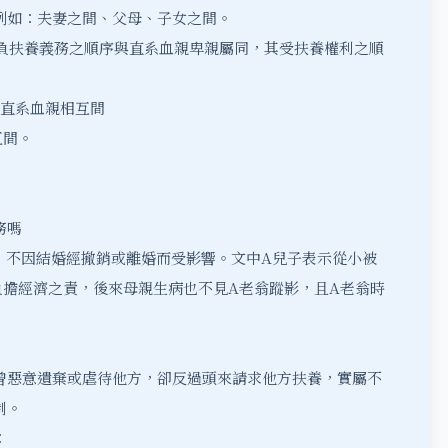
例如：夫妻之間、父母、子女之間。
，其負扶養義務之順序與直系血親卑親屬同，其受扶養權利之順
務直系血親相互間
互間。
務嗎
成年，不因結婚經撤銷或離婚而受影響。文中A兒子表示從小被
負擔經濟之責，後來母親生病也不見A老翁蹤影，且A老翁時
。
曾惡意遺棄或虐待他方，卻反過頭來請求他方扶養，實屬不
制。
：