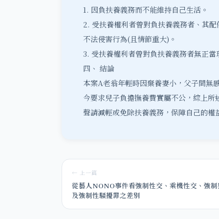
1. 因負扶養義務而不能維持自己生活。
2. 受扶養權利者曾對負扶養義務者、其
不法侵害行為(且情節重大)。
3. 受扶養權利者曾對負扶養義務者無正當
四、 結論
本案A老翁年輕時因棄養妻小，父子間無
今要求兒子負擔撫養費實屬不公，綜上所述，
聲請減輕或免除扶養義務，保障自己的權
← 上一篇
從藝人NONO事件看強制性交、乘機性交、強制
及強制性騷擾罪之差別