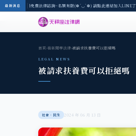
-8/3(一) 現場免費法律諮詢~名額有限(❁´◡`❁) 請點此連結加入LINE了
最新消息
首頁
›
看新聞學法律
›
被請求扶養費可以拒絕嗎
LEGAL NEWS
被請求扶養費可以拒絕嗎
2024 年 06 月 13 日
社會‧民生