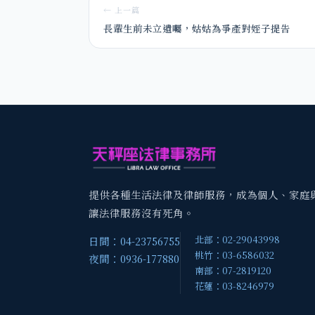
← 上一篇
長輩生前未立遺囑，姑姑為爭產對姪子提告
提供各種生活法律及律師服務，成為個人、家庭
讓法律服務沒有死角。
北部：02-29043998
日間：04-23756755
桃竹：03-6586032
夜間：0936-177880
南部：07-2819120
花蓮：03-8246979