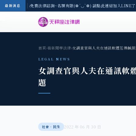
-8/3(一) 現場免費法律諮詢~名額有限(❁´◡`❁) 請點此連結加入LINE了
最新消息
首頁
›
看新聞學法律
›
女調查官與人夫在通訊軟體互傳鹹濕
LEGAL NEWS
女調查官與人夫在通訊軟
題
2022 年 06 月 30 日
社會‧民生