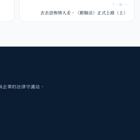
下一篇 →
去去恐怖情人走，《跟騷法》正式上路（上）
與企業的法律守護站，