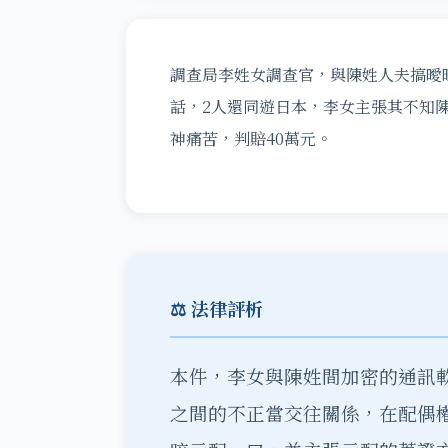
調查局李姓女調查官，與陳姓人夫搞曖昧
話，2人還同遊日本，李女主張其不知
神痛苦，判賠40萬元。
⚖️ 法律評析
本件，李女與陳姓間加密的通訊軟體
之間的不正當交往關係，在配偶