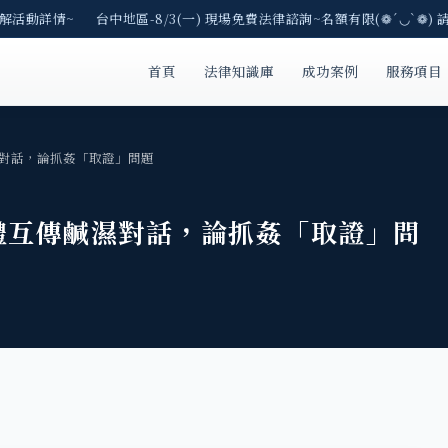
解活動詳情~ 台中地區-8/3(一) 現場免費法律諮詢~名額有限(❁´◡`❁) 
首頁
法律知識庫
成功案例
服務項目
對話，論抓姦「取證」問題
體互傳鹹濕對話，論抓姦「取證」問