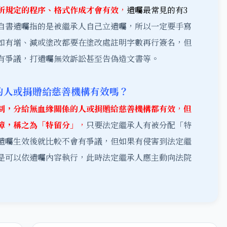
所規定的程序、格式作成才會有效
，
遺囑最常見的有3
自書遺囑指的是被繼承人自己立遺囑，所以一定要手寫
如有增、減或塗改都要在塗改處註明字數再行簽名，但
有爭議，打遺囑無效訴訟甚至告偽造文書等。
的人或捐贈給慈善機構有效嗎？
制，分給無血緣關係的人或捐贈給慈善機構都有效
，
但
障，稱之為「特留分」
，
只要法定繼承人有被分配「特
遺囑生效後就比較不會有爭議，但如果有侵害到法定繼
是可以依遺囑內容執行，此時法定繼承人應主動向法院