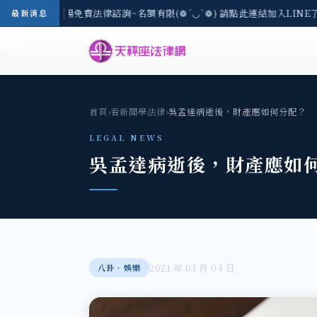
-8/3(一) 現場免費法律諮詢~名額有限(❁´◡`❁) 請點此連結加入LINE
最新消息
首頁
›
看新聞學法律
›
吳孟達病逝後，財產應如何分配？
LEGAL NEWS
吳孟達病逝後，財產應如
2021 年 03 月 04 日
八卦‧娛樂