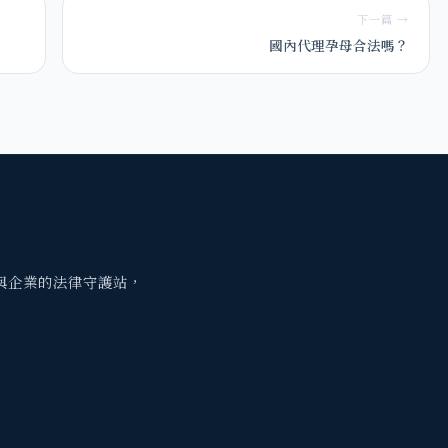
下一篇 →
國內代理孕母合法嗎？
與企業的法律守護站，