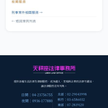
相關服務
刑事案件相關服務 →
← 返回案例列表
提供各種生活法律及律師服務，成為個人、家庭與企業的法律守護站，
讓法律服務沒有死角。
北部：02-29043998
日間：04-23756755
桃竹：03-6586032
夜間：0936-177880
南部：07-2819120