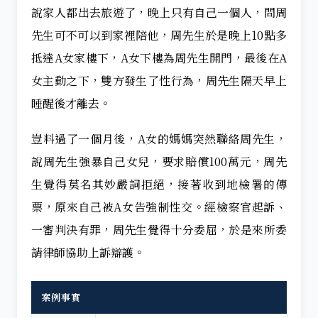
說家人都出去旅遊了，晚上只有自己一個人，問周
先生可不可以到家裡陪他，周先生於是晚上10點多
抵達A女家樓下，A女下樓為周先生開門，最後在A
女主動之下，雙方發生了性行為，周先生隔天早上
睡醒後才離去。
豈料過了一個月後，A女的媽媽突然聯絡周先生，
說周先生強暴自己女兒，要求賠償100萬元，周先
生覺得莫名其妙嚴詞拒絕，接著收到地檢署的傳
票，原來自己被A女告強制性交。經檢察官起訴、
一審判決有罪，周先生覺得十分委屈，於是來所委
請律師協助上訴辯護。
案例事實