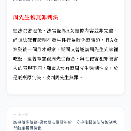
周先生獲無罪判決
經法院審理後，法官認為A女證據內容並非完整，
尚無法確實證明在發生性行為時係遭強迫，且A女
案發後一個月才報案，期間又曾邀請周先生到家裡
吃飯，還曾考慮跟周先生復合，與性侵害犯罪被害
人的表現不同，難認A女有遭周先生強制性交，於
是廢棄原判決，改判周先生無罪。
← 上一則
民事債權債務-男女朋友借貸糾紛，分手後聲請法院強制執
行動產獲得清償