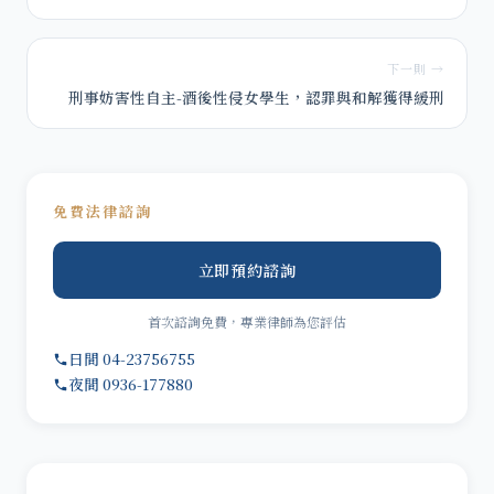
下一則 →
刑事妨害性自主-酒後性侵女學生，認罪與和解獲得緩刑
免費法律諮詢
立即預約諮詢
首次諮詢免費，專業律師為您評估
日間 04-23756755
夜間 0936-177880