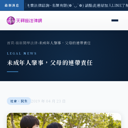
-8/3(一) 現場免費法律諮詢~名額有限(❁´◡`❁) 請點此連結加入LINE了
最新消息
首頁
›
看新聞學法律
›
未成年人肇事，父母的連帶責任
LEGAL NEWS
未成年人肇事，父母的連帶責任
2019 年 04 月 23 日
社會‧民生