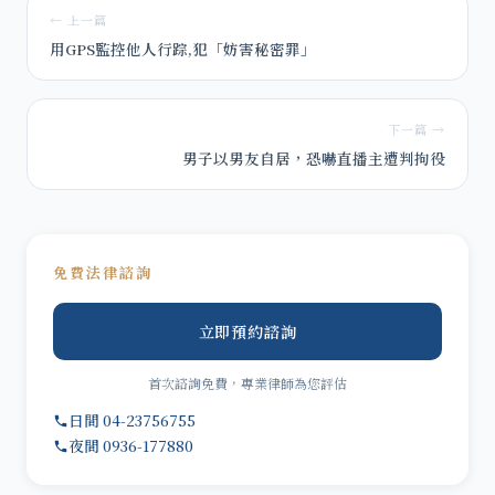
← 上一篇
用GPS監控他人行踪,犯「妨害秘密罪」
下一篇 →
男子以男友自居，恐嚇直播主遭判拘役
免費法律諮詢
立即預約諮詢
首次諮詢免費，專業律師為您評估
日間 04-23756755
夜間 0936-177880