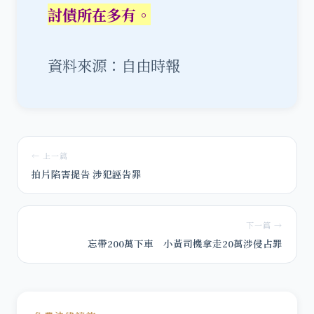
討債所在多有。
資料來源：自由時報
← 上一篇
拍片陷害提告 涉犯誣告罪
下一篇 →
忘帶200萬下車 小黃司機拿走20萬涉侵占罪