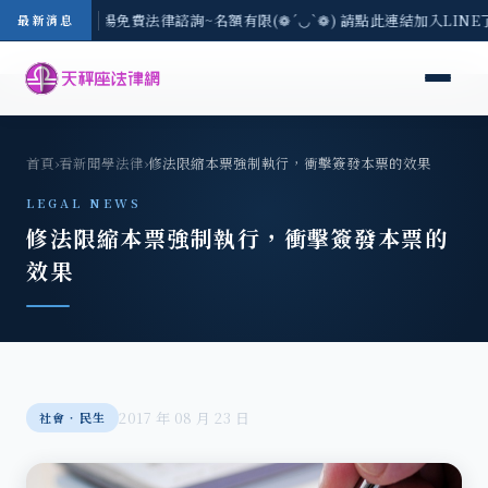
區-8/3(一) 現場免費法律諮詢~名額有限(❁´◡`❁) 請點此連結加入LIN
最新消息
首頁
›
看新聞學法律
›
修法限縮本票強制執行，衝擊簽發本票的效果
LEGAL NEWS
修法限縮本票強制執行，衝擊簽發本票的
效果
2017 年 08 月 23 日
社會‧民生