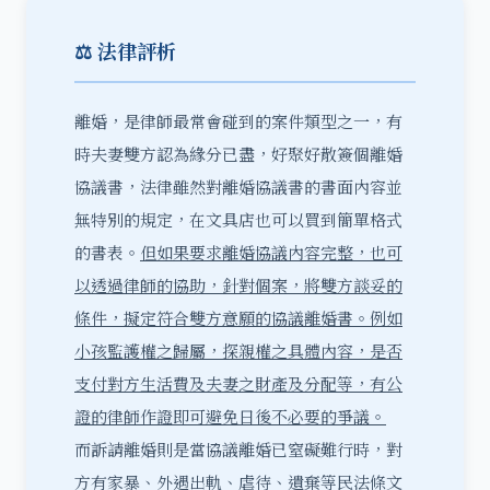
⚖️ 法律評析
離婚，是律師最常會碰到的案件類型之一，有
時夫妻雙方認為緣分已盡，好聚好散簽個離婚
協議書，法律雖然對離婚協議書的書面內容並
無特別的規定，在文具店也可以買到簡單格式
的書表。
但如果要求離婚協議內容完整，也可
以透過
律師的協助
，針對個案，將雙方談妥的
條件，擬定符合雙方意願的協議離婚書。例如
小孩監護權之歸屬，探親權之具體內容，是否
支付對方生活費及夫妻之財產及分配等，有公
證的律師作證即可避免日後不必要的爭議。
而訴請離婚則是當協議離婚已窒礙難行時，對
方有家暴、外遇出軌、虐待、遺棄等民法條文