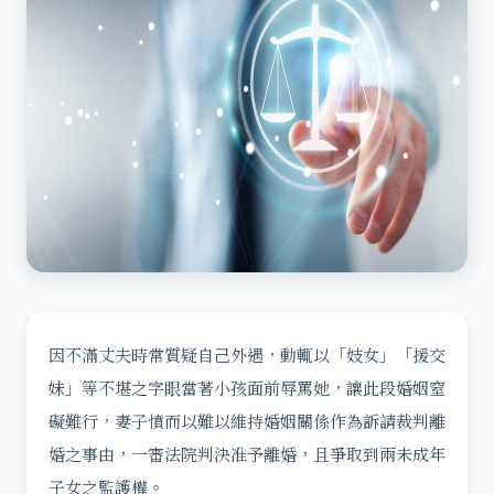
因不滿丈夫時常質疑自己外遇，動輒以「妓女」「援交
妹」等不堪之字眼當著小孩面前辱罵她，讓此段婚姻窒
礙難行，妻子憤而以難以維持婚姻關係作為訴請裁判離
婚之事由，一審法院判決准予離婚，且爭取到兩未成年
子女之監護權。