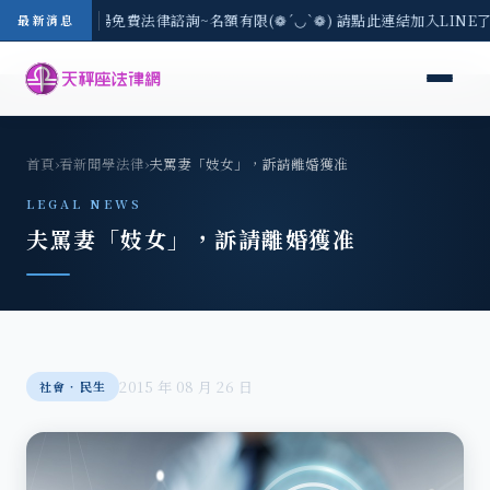
區-8/3(一) 現場免費法律諮詢~名額有限(❁´◡`❁) 請點此連結加入LINE
最新消息
首頁
›
看新聞學法律
›
夫罵妻「妓女」，訴請離婚獲准
LEGAL NEWS
夫罵妻「妓女」，訴請離婚獲准
2015 年 08 月 26 日
社會‧民生