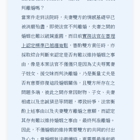
判離婚嗎？
當案件走到法院時，夫妻雙方的情感基礎早已
被消磨殆盡，即使法官不判離婚，夫妻之間的
婚姻也難以破鏡重圓，而目前
實務法官在審理
上認定標準已越趨寬鬆
，審酌雙方責任時，亦
採取綜合判斷來認定是否有難以維持婚姻之事
由，像是本案法官不僅僅只是因為丈夫辱罵妻
子妓女、援交妹而判決離婚，乃是衡量丈夫是
否有意要修復這段婚姻關係，且雙方所存在之
問題多端，彼此之間亦常因財物、子女、夫妻
相處以及忠誠猜忌等問題，導致紛爭，法官衡
酌上述事由以及夫妻雙方離婚之意願，而認定
其存有難以維持婚姻之事由，最終判准離婚。
因此，不僅婚姻的維持需要雙方的共同的付出
及心力，當婚姻無法繼續時，更需要最後和諧