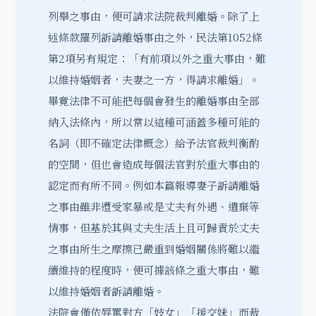
列舉之事由，便可請求法院裁判離婚。除了上
述條款羅列訴請離婚事由之外，民法第1052條
第2項另有規定：「有前項以外之重大事由，難
以維持婚姻者，夫妻之一方，得請求離婚」。
畢竟法律不可能把每個會發生的離婚事由全部
納入法條內，所以常以這種可涵蓋多種可能的
名詞（即不確定法律概念）給予法官裁判衡酌
的空間，但也會造成每個法官對於重大事由的
認定而有所不同。例如本篇報導妻子訴請離婚
之事由雖非遭受家暴或是丈夫有外遇、遺棄等
情事，但基於其與丈夫生活上且可歸責於丈夫
之事由所生之摩擦已嚴重到婚姻關係將難以繼
續維持的程度時，便可據該條之重大事由，難
以維持婚姻者訴請離婚。
法院會僅依辱罵對方「妓女」「援交妹」而裁