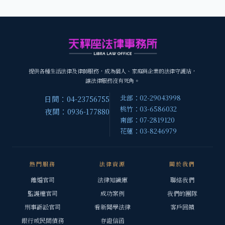
提供各種生活法律及律師服務，成為個人、家庭與企業的法律守護站，
讓法律服務沒有死角。
北部：02-29043998
日間：04-23756755
桃竹：03-6586032
夜間：0936-177880
南部：07-2819120
花蓮：03-8246979
熱門服務
法律資源
關於我們
離婚官司
法律知識庫
聯絡我們
監護權官司
成功案例
我們的團隊
刑事訴訟官司
看新聞學法律
客戶回饋
銀行或民間債務
存證信函