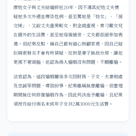
廖姓女子與丈夫結婚將近20年，因不滿其紀姓丈夫懷
疑她多次外遇並傳染性病，甚至罵她是「妓女」、「援
交妹」，又說丈夫重男輕女，對金錢重視，常刁難女兒
在國外的生活費，甚至她母親過世，丈夫都拒絕參加喪
禮。但紀男反駁，稱自己都有細心照顧家裡，因自己疑
似精索發炎才會有所猜疑，反倒是妻子無故分房，讓他
更摸不著頭腦，他認為兩人婚姻沒有問題，不願離婚。
法官認為，這段婚姻關係多次因財務、子女、夫妻相處
及忠誠等問題，導致紛爭，紀男雖稱無意離婚，但審理
期間無任何修復婚姻作為，因此判決准予離婚，且紀男
須按月給付兩名未成年子女共2萬3000元生活費。