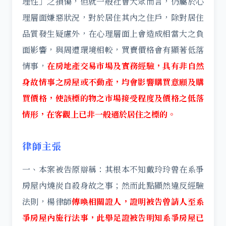
理性」之損傷，但就一般社會大眾而言，仍屬於心
理層面嫌惡狀況，對於居住其內之住戶，除對居住
品質發生疑慮外，在心理層面上會造成相當大之負
面影響，與周遭環境相較，買賣價格會有顯著低落
情事，
在房地產交易市場及實務經驗，具有非自然
身故情事之房屋或不動產，均會影響購買意願及購
買價格，使該標的物之市場接受程度及價格之低落
情形，在客觀上已非一般適於居住之標的。
律師主張
一、本案被告原辯稱：其根本不知戴玲玲曾在系爭
房屋內燒炭自殺身故之事；然而此點顯然違反經驗
法則，楊律師
傳喚相關證人，證明被告曾請人至系
爭房屋內施行法事，此舉足證被告明知系爭房屋已