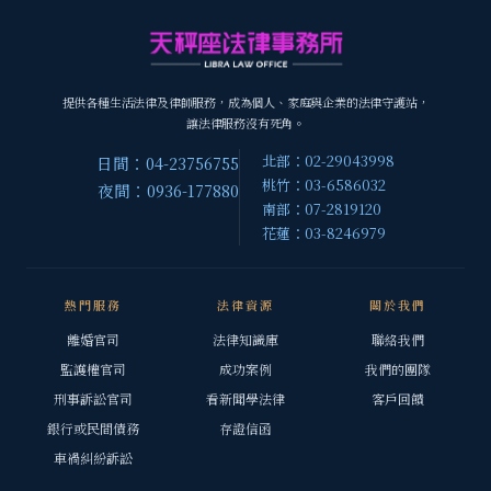
提供各種生活法律及律師服務，成為個人、家庭與企業的法律守護站，
讓法律服務沒有死角。
北部：02-29043998
日間：04-23756755
桃竹：03-6586032
夜間：0936-177880
南部：07-2819120
花蓮：03-8246979
熱門服務
法律資源
關於我們
離婚官司
法律知識庫
聯絡我們
監護權官司
成功案例
我們的團隊
刑事訴訟官司
看新聞學法律
客戶回饋
銀行或民間債務
存證信函
車禍糾紛訴訟