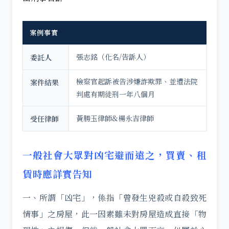
案例事實
張志銘（化名/告訴人）
委託人
檢察官起訴被告涉嫌詐欺罪、並遭法院
案件結果
判處有期徒刑一年八個月
黃勝玉律師&楊永吉律師
受任律師
一般社會大眾對凶宅避而遠之，買賣、租
賃時應詳實告知
一、所謂「凶宅」，係指「曾發生兇殺或自殺致死
情事」之房屋，此一因素雖未對房屋造成直接「物