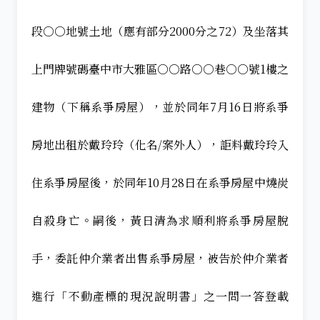
段○○地號土地（應有部分2000分之72）及坐落其
上門牌號碼臺中市大雅區○○路○○巷○○號1樓之
建物（下稱系爭房屋），並於同年7月16日將系爭
房地出租於戴玲玲（化名/案外人），詎料戴玲玲入
住系爭房屋後，於同年10月28日在系爭房屋中燒炭
自殺身亡。嗣後，黃日清為求順利將系爭房屋脫
手，委託仲介業者出售系爭房屋，被告於仲介業者
進行「不動產標的現況說明書」之一問一答登載