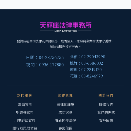
提供各種生活法律及律師服務，成為個人、家庭與企業的法律守護站，
讓法律服務沒有死角。
北部：02-29043998
日間：04-23756755
桃竹：03-6586032
夜間：0936-177880
南部：07-2819120
花蓮：03-8246979
熱門服務
法律資源
關於我們
離婚官司
法律知識庫
聯絡我們
監護權官司
成功案例
我們的團隊
刑事訴訟官司
看新聞學法律
客戶回饋
銀行或民間債務
存證信函