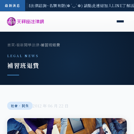
/3(一) 現場免費法律諮詢~名額有限(❁´◡`❁) 請點此連結加入LINE了解
最新消息
首頁
›
看新聞學法律
›
補習班退費
LEGAL NEWS
補習班退費
2012 年 06 月 22 日
社會‧民生