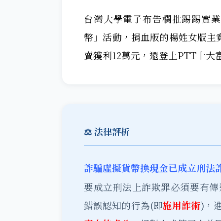
台灣大學電子布告欄批踢踢實業
幣」活動，捐血版的楊姓女版主竟
賣獲利12萬元，還登上PTT十大
⚖️ 法律評析
詐騙虛擬貨幣換現金已成立刑法
要成立刑法上詐欺罪必須要有傳
錯誤認知的行為(即
施用詐術
)，