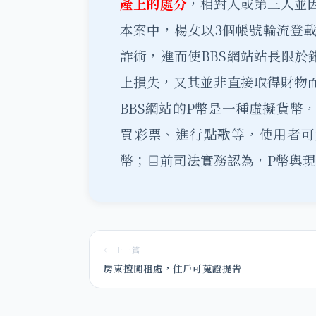
產上的處分
，相對人或第三人並
本案中，楊女以3個帳號輪流登
詐術，進而使BBS網站站長限於
上損失，又其並非直接取得財物
BBS網站的P幣是一種虛擬貨幣
買彩票、進行點歌等，使用者可
幣；目前司法實務認為，P幣與
← 上一篇
房東擅闖租處，住戶可蒐證提告