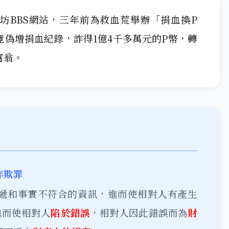
坊BBS網站，三年前為救血荒舉辦「捐血換P
偽增捐血紀錄，詐得1億4千多萬元的P幣，轉
富翁。
詐欺罪
遞和事實不符合的資訊，進而使相對人有產生
進而使相對人
陷於錯誤
，相對人因此錯誤而為
財