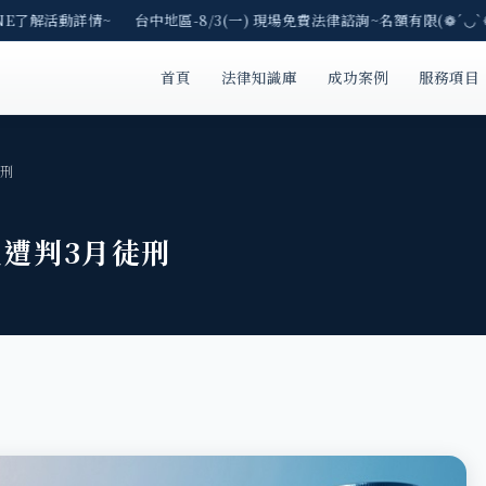
NE了解活動詳情~ 台中地區-8/3(一) 現場免費法律諮詢~名額有限(❁´◡`❁
首頁
法律知識庫
成功案例
服務項目
徒刑
主遭判3月徒刑