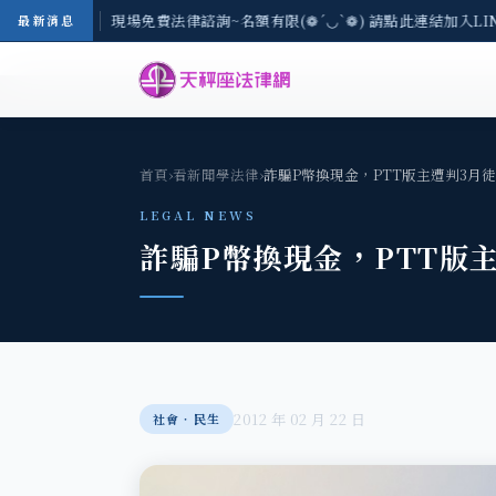
地區-8/3(一) 現場免費法律諮詢~名額有限(❁´◡`❁) 請點此連結加入LI
最新消息
首頁
›
看新聞學法律
›
詐騙P幣換現金，PTT版主遭判3月
LEGAL NEWS
詐騙P幣換現金，PTT版
2012 年 02 月 22 日
社會‧民生