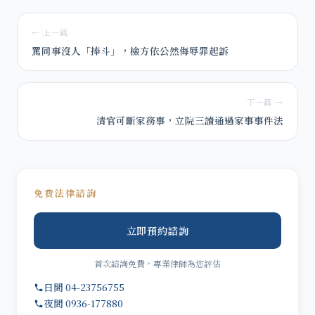
← 上一篇
罵同事沒人「捧斗」，檢方依公然侮辱罪起訴
下一篇 →
清官可斷家務事，立院三讀通過家事事件法
免費法律諮詢
立即預約諮詢
首次諮詢免費，專業律師為您評估
日間 04-23756755
夜間 0936-177880