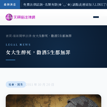
-8/3(一) 現場免費法律諮詢~名額有限(❁´◡`❁) 請點此連結加入LINE
最新消息
首頁
›
看新聞學法律
›
女大生醉死，勸酒5生都無罪
LEGAL NEWS
女大生醉死，勸酒5生都無罪
2011 年 10 月 20 日
社會‧民生