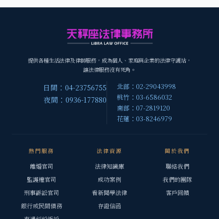
提供各種生活法律及律師服務，成為個人、家庭與企業的法律守護站，
讓法律服務沒有死角。
北部：02-29043998
日間：04-23756755
桃竹：03-6586032
夜間：0936-177880
南部：07-2819120
花蓮：03-8246979
熱門服務
法律資源
關於我們
離婚官司
法律知識庫
聯絡我們
監護權官司
成功案例
我們的團隊
刑事訴訟官司
看新聞學法律
客戶回饋
銀行或民間債務
存證信函
車禍糾紛訴訟