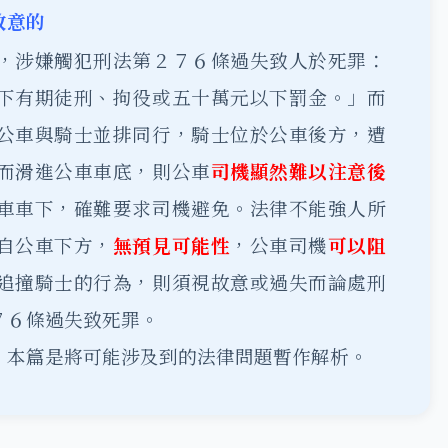
故意的
，涉嫌觸犯刑法第２７６條過失致人於死罪：
下有期徒刑、拘役或五十萬元以下罰金。」而
公車與騎士並排同行，騎士位於公車後方，遭
而滑進公車車底，則公車
司機顯然難以注意後
車車下，確難要求司機避免。法律不能強人所
自公車下方，
無預見可能性
，公車司機
可以阻
追撞騎士的行為，則須視故意或過失而論處刑
７６條過失致死罪。
，本篇是將可能涉及到的法律問題暫作解析。