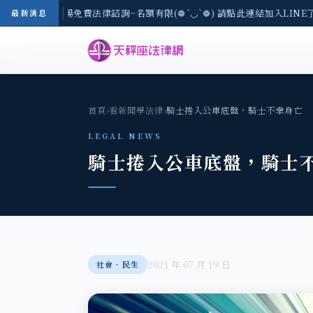
-8/3(一) 現場免費法律諮詢~名額有限(❁´◡`❁) 請點此連結加入LINE
最新消息
首頁
›
看新聞學法律
›
騎士捲入公車底盤，騎士不幸身亡
LEGAL NEWS
騎士捲入公車底盤，騎士
2021 年 07 月 19 日
社會‧民生