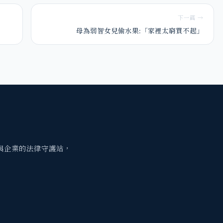
下一篇 →
母為弱智女兒偷水果:「家裡太窮買不起」
與企業的法律守護站，