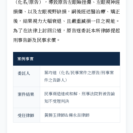
（化名/原告），導致原告左眼瞼挫傷、左眼視神經
損傷、以及左眼視野缺損，嗣後經送醫治療、矯正
後，結果視力大幅衰退、且嚴重減損一目之視能。
為了在法律上討回公道，原告遂委託本所律師提起
刑事告訴及民事求償。
案例事實
葉均達（化名/民事案件之原告/刑事案
委託人
件之告訴人）
民事兩造達成和解、刑事法院對被告諭
案件結果
知不受理判決
黃勝玉律師&楊永吉律師
受任律師