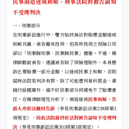
民事兩造達成和解、刑事法院對被告諭知
不受理判決
一、刑事部分
在刑事訴訟進行中，雙方始終無法對賠償金額達成
和解共識，被告雖有投保，但其所投保之保險公司
卻以「刑事歸刑事、民事歸民事」搪塞。不過，楊
律師勸說被告，建議被告除了保險理賠外，本身應
該也要賠償一部分金額，以達成民事上和解，否則
屆時法院若判決有罪，除了可能遭判易科罰金、拿
錢付給國庫外，搞不好民事部分同樣免不了賠償責
任。在楊律師理性分析下，兩造達成
民事和解，告
訴人亦依法撤回告訴
（參見刑事訴訟法第238條第1
項規定），
因此法院最終依法對被告諭知不受理判
決
（參見刑事訴訟法第303條第3款規定）。