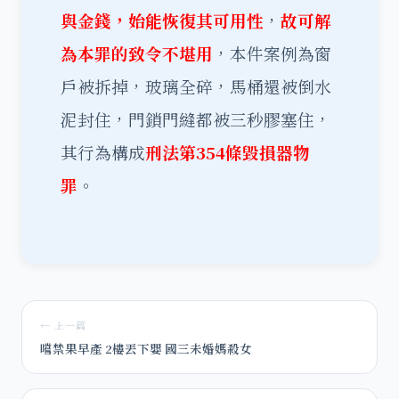
與金錢，始能恢復其可用性
，
故可解
為本罪的致令不堪用
，本件案例為窗
戶被拆掉，玻璃全碎，馬桶還被倒水
泥封住，門鎖門縫都被三秒膠塞住，
其行為構成
刑法第354條毀損器物
罪
。
← 上一篇
嚐禁果早產 2樓丟下嬰 國三未婚媽殺女