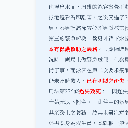
他浮出水面，周遭的泳客察覺不
泳池邊看看即離開，之後又過了
男，蔡男請該泳客拉劉男試探其
第三度緊急呼救，蔡男才躍下水
本有保護救助之義務
，並應隨時
況時，應馬上做緊急處理，但蔡
衍了事，而泳客在第二次要求察
仍未及時救人，
已有明顯之疏失
刑法第276條
過失致死
：「因過失
十萬元以下罰金。」此件中的蔡
其業務上之義務，然其未盡注意
蔡男既身為救生員，本就較一般