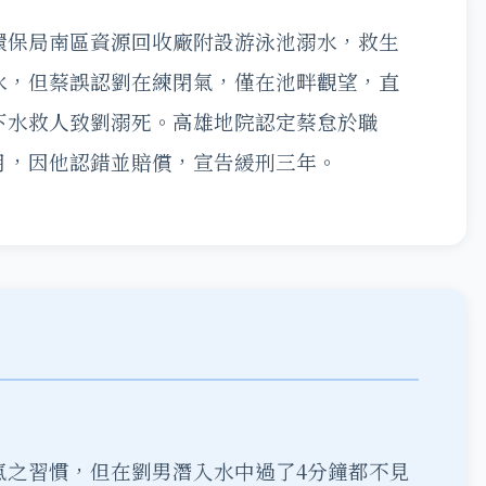
環保局南區資源回收廠附設游泳池溺水，救生
水，但蔡誤認劉在練閉氣，僅在池畔觀望，直
下水救人致劉溺死。高雄地院認定蔡怠於職
月，因他認錯並賠償，宣告緩刑三年。
氣之習慣，但在劉男潛入水中過了4分鐘都不見