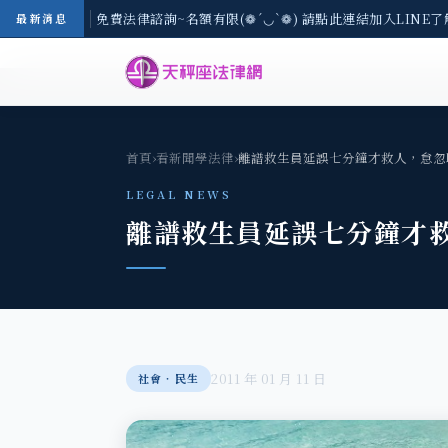
8/3(一) 現場免費法律諮詢~名額有限(❁´◡`❁) 請點此連結加入LINE了
最新消息
首頁
›
看新聞學法律
›
離譜救生員延誤七分鐘才救人，怠忽
LEGAL NEWS
離譜救生員延誤七分鐘才
2011 年 01 月 11 日
社會‧民生