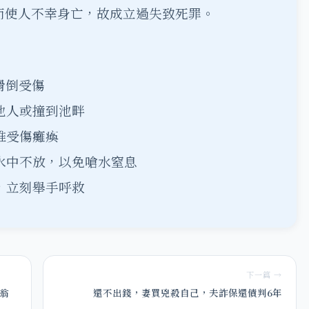
而使人不幸身亡，故成立過失致死罪。
滑倒受傷
倒他人或撞到池畔
椎受傷癱瘓
入水中不放，以免嗆水窒息
邊，立刻舉手呼救
下一篇 →
翁
還不出錢，妻買兇殺自己，夫詐保還債判6年