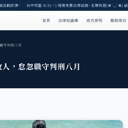
解活動詳情~ 台中地區-8/3(一) 現場免費法律諮詢~名額有限(❁´◡`❁) 請
首頁
法律知識庫
成功案例
服務項目
職守判刑八月
救人，怠忽職守判刑八月