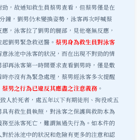
對勁，故通知救生員蔡男查看，但蔡男僅是在
3分鐘，劉男仍未變換姿勢，泳客再次呼喊蔡
反應，泳客拉了劉男的腿部，見他毫無反應，
拉起劉男緊急救送醫。
蔡男身為救生員對泳客
留意泳池中泳客的狀況，而在出現不對勁的情
男卻再泳客第一時間要求查看劉男時，僅是敷
看時亦沒有為緊急處理，蔡男經泳客多次提醒
，
蔡男之行為已違反其應盡之注意義務
。
致人於死者，處五年以下有期徒刑、拘役或五
男具有救生員執照，對泳客之保護與救助本為
義務至泳客死亡，難謂無過失行為。如本件的
人對於泳池中的狀況和危險有更多的注意和認