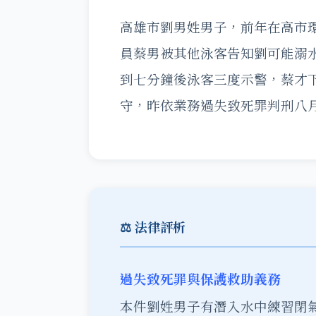
高雄市劉男姓男子，前年在高市
員蔡男被其他泳客告知劉可能溺
到七分鐘後泳客三度示警，蔡才
守，昨依業務過失致死罪判刑八
⚖️ 法律評析
過失致死罪與保護救助義務
本件劉姓男子有潛入水中練習閉