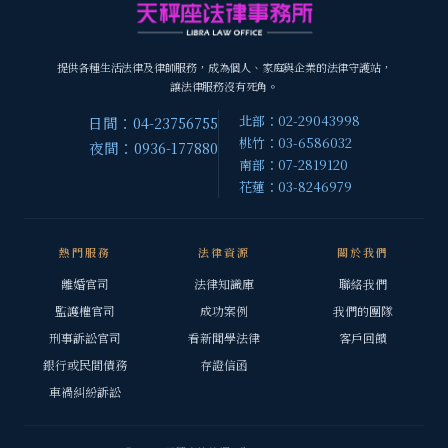
提供各種生活法律及律師服務，成為個人、家庭與企業的法律守護站，
讓法律服務沒有死角。
北部：02-29043998
日間：04-23756755
桃竹：03-6586032
夜間：0936-177880
南部：07-2819120
花蓮：03-8246979
熱門服務
法律資源
關於我們
離婚官司
法律知識庫
聯絡我們
監護權官司
成功案例
我們的團隊
刑事訴訟官司
看新聞學法律
客戶回饋
銀行或民間債務
存證信函
車禍糾紛訴訟