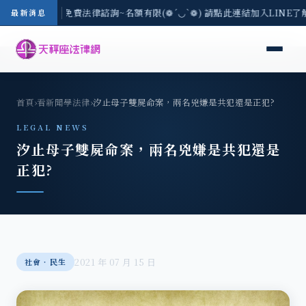
-8/3(一) 現場免費法律諮詢~名額有限(❁´◡`❁) 請點此連結加入LINE了
最新消息
首頁
›
看新聞學法律
›
汐止母子雙屍命案，兩名兇嫌是共犯還是正犯?
LEGAL NEWS
汐止母子雙屍命案，兩名兇嫌是共犯還是
正犯?
2021 年 07 月 15 日
社會‧民生