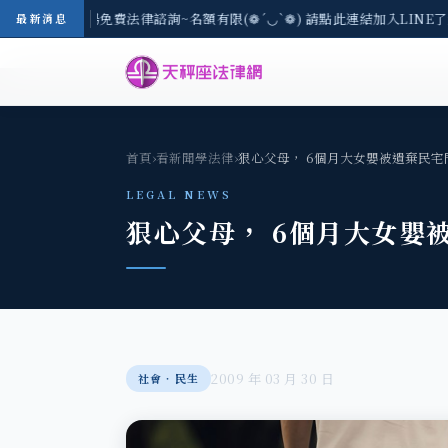
-8/3(一) 現場免費法律諮詢~名額有限(❁´◡`❁) 請點此連結加入LINE了
最新消息
首頁
›
看新聞學法律
›
狠心父母， 6個月大女嬰被遺棄民宅
LEGAL NEWS
狠心父母， 6個月大女嬰
2009 年 03 月 30 日
社會‧民生