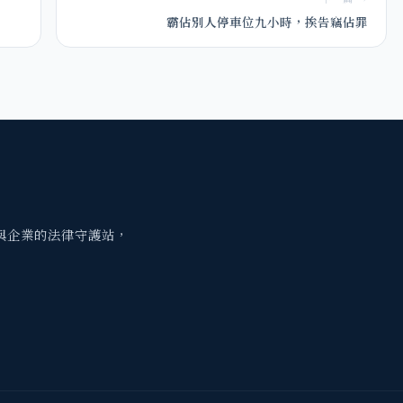
霸佔別人停車位九小時，挨告竊佔罪
與企業的法律守護站，