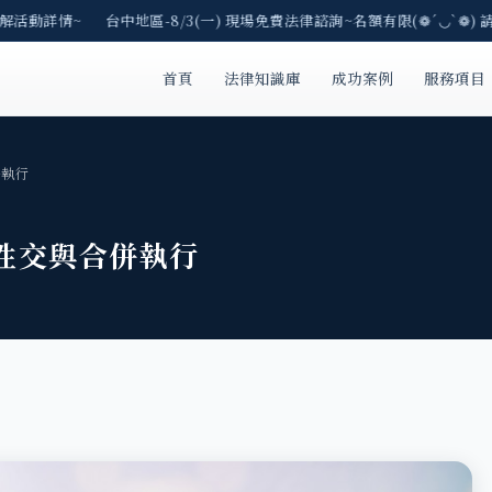
解活動詳情~ 台中地區-8/3(一) 現場免費法律諮詢~名額有限(❁´◡`❁) 
首頁
法律知識庫
成功案例
服務項目
併執行
性交與合併執行