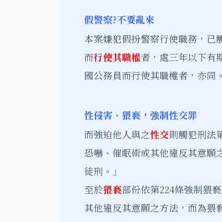
假警察?不要亂來
本案嫌犯假扮警察行使職務，已觸
而
行使其職權
者，處三年以下有
國公務員而行使其職權者，亦同
性侵害、猥褻，強制性交罪
而強迫他人與之
性交
則觸犯刑法第
恐嚇、催眠術或其他違反其意願
徒刑。」
至於
猥褻
部份依第224條強制猥
其他違反其意願之方法，而為猥