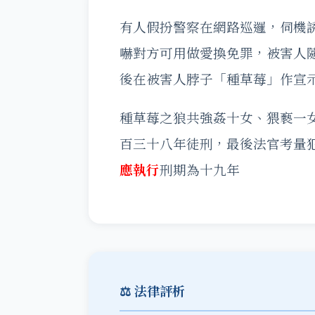
有人假扮警察在網路巡邏，伺機
嚇對方可用做愛換免罪，被害人
後在被害人脖子「種草莓」作宣示
種草莓之狼共強姦十女、猥褻一
百三十八年徒刑，最後法官考量
應執行
刑期為十九年
⚖️ 法律評析