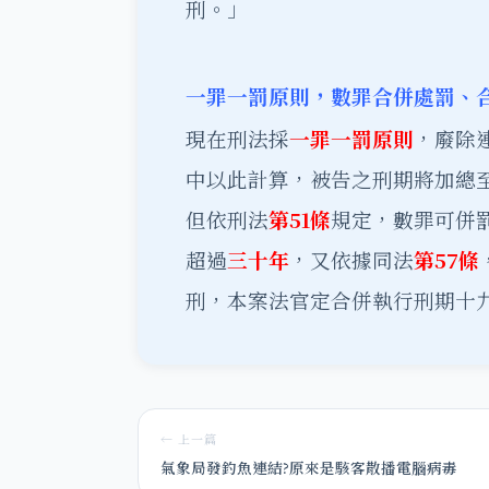
刑。」
一罪一罰原則，數罪合併處罰、
現在刑法採
一罪一罰原則
，廢除
中以此計算，被告之刑期將加總
但依刑法
第51條
規定，數罪可併
超過
三十年
，又依據同法
第57條
刑，本案法官定合併執行刑期十
← 上一篇
氣象局發釣魚連結?原來是駭客散播電腦病毒