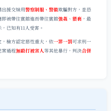
誘出援交妹用
警察制服、警徽
欺騙對方，並恐
隨即被帶往賓館進而帶往賓館
強姦
、
猥褻
，最
，已知有11人受害。
女，檢方認定惡性重大，依
一罪一罰
可求刑一
犯案過程
無毆打被害人
等其他暴行，判決
合併