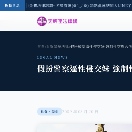
-8/3(一) 現場免費法律諮詢~名額有限(❁´◡`❁) 請點此連結加入LINE了
最新消息
首頁
›
看新聞學法律
›
假扮警察逼性侵交妹 強制性交與合
LEGAL NEWS
假扮警察逼性侵交妹 強制
2009 年 03 月 20 日
社會‧民生