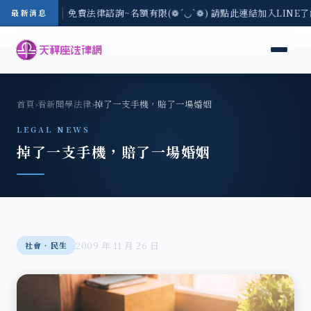
-8/3(一) 現場免費法律諮詢~名額有限(❁´◡`❁) 請點此連結加入LINE
最新消息
首頁
›
看新聞學法律
›
掉了一支手機，賠了一場婚姻
LEGAL NEWS
掉了一支手機，賠了一場婚姻
2009 年 11 月 26 日
社會‧民生