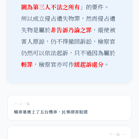
圖為第三人不法之所有
」的要件。
所以成立侵占遺失物罪，然而侵占遺
失物是屬於
非告訴乃論之罪
，縱使被
害人原諒，仍不得撤回訴訟，檢察官
仍然可以依法起訴，只不過因為屬於
輕罪
，檢察官亦可作
緩起訴處分
。
← 上一篇
轎車暴衝上了五台機車，民事損害賠償
下一篇 →