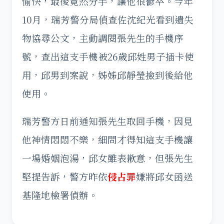
愉快，最後竟然分手，讓他很鬱卒。今年
10月，瑞芳警分局偵查佐沈紀光看到遺失
物協尋公文，主動調閱張先生的手機序
號，查出這支手機被26歲邱姓男子插卡使
用，邱男到案說，姊姊邱靜瑩撿到後給他
使用。
瑞芳警方日前通知張先生取回手機，因見
他神情悶悶不樂，細問才得知這支手機讓
一場婚姻泡湯，邱女雖表歉意，但張先生
堅提告訴，警方昨依
侵占罪
嫌將邱女函送
基隆地檢署偵辦。