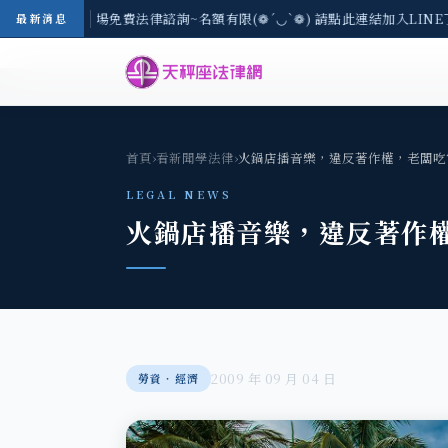
區-8/3(一) 現場免費法律諮詢~名額有限(❁´◡`❁) 請點此連結加入LINE
最新消息
首頁
›
看新聞學法律
›
火鍋店播音樂，違反著作權，老闆吃
LEGAL NEWS
火鍋店播音樂，違反著作
2009 年 09 月 04 日
勞資‧經濟