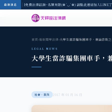
-8/3(一) 現場免費法律諮詢~名額有限(❁´◡`❁) 請點此連結加入LINE了
最新消息
首頁
›
看新聞學法律
›
大學生當詐騙集團車手，兼論詐欺之
LEGAL NEWS
大學生當詐騙集團車手，
2017 年 01 月 16 日
社會‧民生