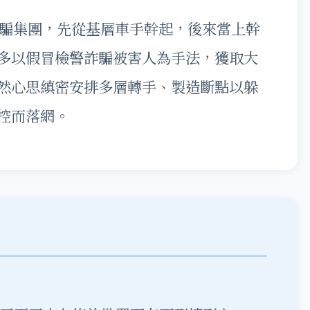
詐騙集團，先從基層車手幹起，後來當上幹
多以假冒檢警詐騙被害人為手法，獲取大
然心思縝密安排多層轉手、製造斷點以躲
控而落網。