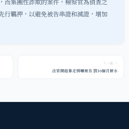
，而集團性詐欺的案件，檢察官為偵查之
先行羈押，以避免被告串證和滅證，增加
下一篇 →
法官開庭暴走恫嚇被告 罰10個月薪水