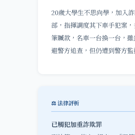
20歲大學生不思向學，加入
部，指揮調度其下車手犯案，
筆贓款，名車一台換一台，雖
避警方追查，但仍遭到警方監
⚖️ 法律評析
已觸犯加重詐欺罪