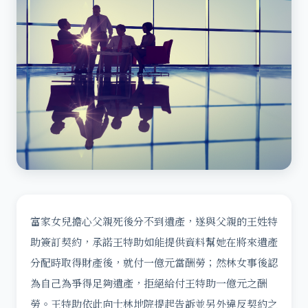
富家女兒擔心父親死後分不到遺產，遂與父親的王姓特
助簽訂契約，承諾王特助如能提供資料幫她在將來遺產
分配時取得財產後，就付一億元當酬勞；然林女事後認
為自己為爭得足夠遺產，拒絕給付王特助一億元之酬
勞。王特助依此向士林地院提起告訴並另外違反契約之