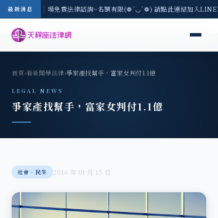
區-8/3(一) 現場免費法律諮詢~名額有限(❁´◡`❁) 請點此連結加入LIN
最新消息
首頁
›
看新聞學法律
›
爭家產找幫手，富家女判付1.1億
LEGAL NEWS
爭家產找幫手，富家女判付1.1億
2016 年 01 月 15 日
社會‧民生