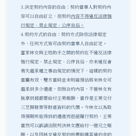
3.決定契約內容的自由：契約當事人對契約內
容可以自由訂立，但契約
內容不得違反法律強
行規定、禁止規定、公序良俗。
4.契約方式的自由：契約方式除依法律規定
外，任何方式皆可由契約當事人自由訂定。
富家林女與王姓助手之間的契約在不違反法律
強行規定、禁止規定、公序良俗，亦未違反會
喪失繼承權之事由規定的情況下，這樣的契約
當屬有效，雙方當時並未明確預估將來林女可
繼承到多少遺產，依照合約內容，不管林女有
無拿到錢都要給付王男報酬，當作是王男交付
三芝開發案等財產資料的代價。今林女以為取
得預期所能得到的遺產而拒絕履行契約，王男
當然可以訴請法院判決林女應給付一億元之報
酬，以及因林女違反契約所應賠償其違約金的