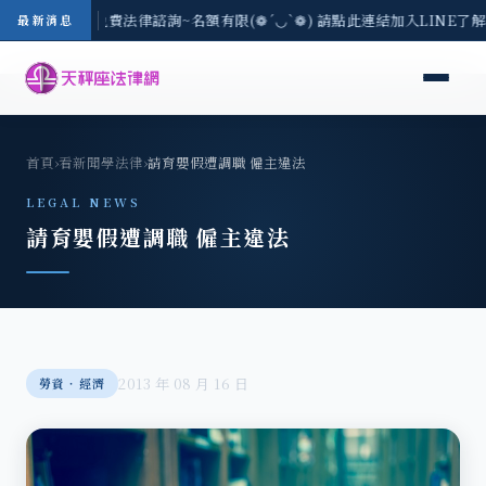
8/3(一) 現場免費法律諮詢~名額有限(❁´◡`❁) 請點此連結加入LINE了
最新消息
首頁
›
看新聞學法律
›
請育嬰假遭調職 僱主違法
LEGAL NEWS
請育嬰假遭調職 僱主違法
2013 年 08 月 16 日
勞資‧經濟