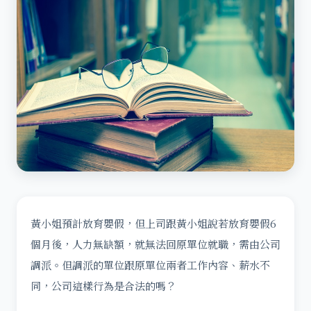
黃小姐預計放育嬰假，但上司跟黃小姐說若放育嬰假6
個月後，人力無缺額，就無法回原單位就職，需由公司
調派。但調派的單位跟原單位兩者工作內容、薪水不
同，公司這樣行為是合法的嗎？