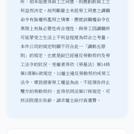
所，如未能徵得員工之同意，則應斟酌員工之
利益而決定。故判斷雇主未經勞工同意之調職
命令有無權利濫用之情事，應就該職權命令在
業務上有無必要性或合理性，與勞工因調職所
可能蒙受之生活上不利益程度為綜合之考量。
本件公司的規定明顯不符合此一「調動五原
則」的規定，也就是說已經違反勞動契約及勞
工法令的狀況，受僱者得依《勞基法》第14條
第1項第6款規定，以僱主違反勞動契約或勞工
法令，導致損害勞工權益為由，不經預告終止
雙方的勞動契約，並得依同法第17條規定，可
到法院
提出告訴
，請求僱主給付資遣費。