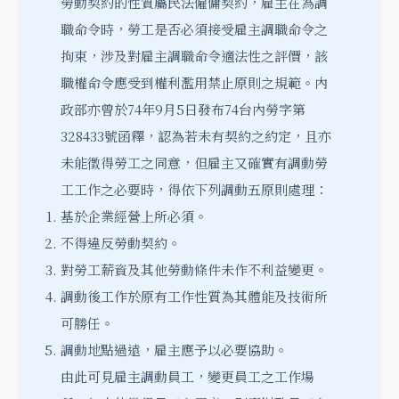
勞動契約
的性質屬民法僱傭契約，雇主在為調
職命令時，勞工是否必須接受雇主調職命令之
拘束，涉及對雇主調職命令適法性之評價，該
職權命令應受到權利濫用禁止原則之規範。內
政部亦曾於74年9月5日發布74台內勞字第
328433號函釋，認為若未有契約之約定，且亦
未能徵得勞工之同意，但雇主又確實有調動勞
工工作之必要時，得依下列調動五原則處理：
基於企業經營上所必須。
不得違反勞動契約。
對勞工薪資及其他勞動條件未作不利益變更。
調動後工作於原有工作性質為其體能及技術所
可勝任。
調動地點過遠，雇主應予以必要協助。
由此可見雇主調動員工，變更員工之工作場