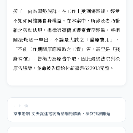
勞工一向為弱勢族群，在工作上受到傷害後，經常
不知如何維護自身權益。在本案中，所涉及者乃繁
雜之勞動法規，楊律師憑藉其豐富實務經驗，將相
關法條逐一舉出，不論是大誠之「醫療費用」、
「不能工作期間原應領取之工資」等，甚至是「殘
廢補償」，皆極力為原告爭取，因此最終法院判決
原告勝訴，並命被告應給付新臺幣622913元整。
← 上一則
家事婚姻-丈夫沉迷電玩訴請離婚勝訴，法官判准離婚