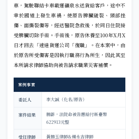
車，駕駛聯結卡車載運礦泉水送貨給客戶，途中不
幸於國道上發生車禍，使原告脾臟破裂、頸部挫
傷、面撕裂傷等，經送醫院急救後，於同日住院接
受脾臟切除手術。手術後，原告休養至100年X月X
日才回去「速達貨運公司「復職」。在本案中，由
於原告所受傷害是因執行職務行為所生，因此其至
本所請求律師協助向被告請求職業災害補償。
案例事實
李大誠（化名/原告）
委託人
勝訴，法院命被告應給付新臺幣
案件結果
622913元整
黃勝玉律師&楊永吉律師
受任律師