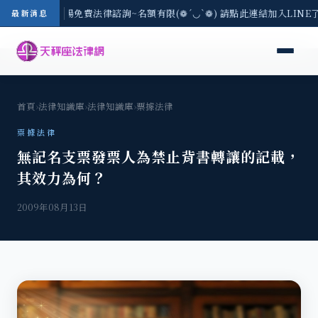
區-8/3(一) 現場免費法律諮詢~名額有限(❁´◡`❁) 請點此連結加入LIN
最新消息
首頁
›
法律知識庫
›
法律知識庫
›
票據法律
票據法律
無記名支票發票人為禁止背書轉讓的記載，
其效力為何？
2009年08月13日